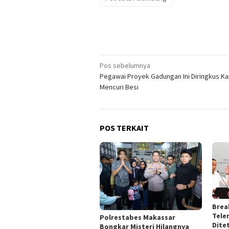
Navigasi
Pos sebelumnya
Pegawai Proyek Gadungan Ini Diringkus K
pos
Mencuri Besi
POS TERKAIT
Brea
Tele
Polrestabes Makassar
Dite
Bongkar Misteri Hilangnya