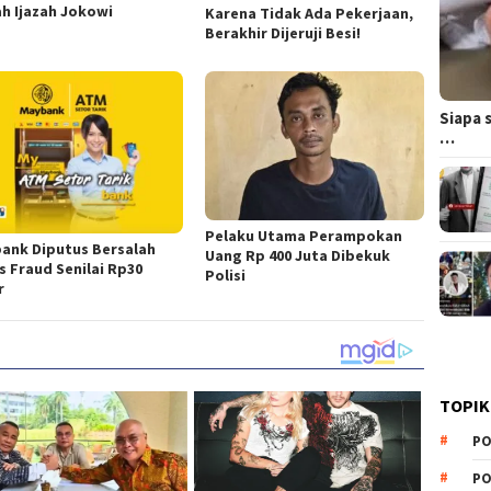
ah Ijazah Jokowi
Karena Tidak Ada Pekerjaan,
Berakhir Dijeruji Besi!
Siapa 
…
Pelaku Utama Perampokan
ank Diputus Bersalah
Uang Rp 400 Juta Dibekuk
s Fraud Senilai Rp30
Polisi
r
TOPIK
PO
PO