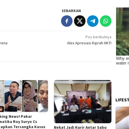
SEBARKAN
Pos berikutnya
arena
Alex Apresiasi Kiprah HKTI
LIFES
king News! Pakar
matika Roy Suryo Cs
tapkan Tersangka Kasus
Nekat Jadi Kurir Antar Sabu