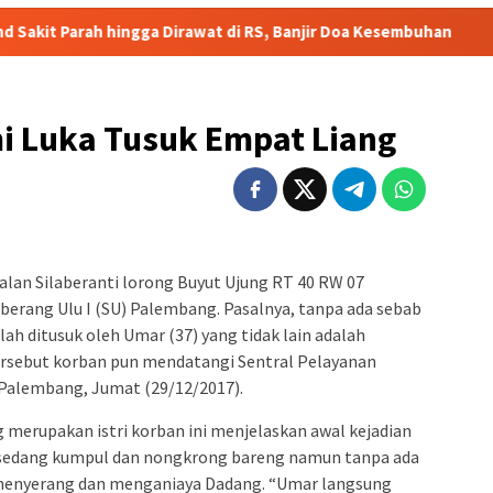
gga Dirawat di RS, Banjir Doa Kesembuhan
HEBOH! Video Vi
 Luka Tusuk Empat Liang
jalan Silaberanti lorong Buyut Ujung RT 40 RW 07
berang Ulu I (SU) Palembang. Pasalnya, tanpa ada sebab
lah ditusuk oleh Umar (37) yang tidak lain adalah
tersebut korban pun mendatangi Sentral Pelayanan
 Palembang, Jumat (29/12/2017).
g merupakan istri korban ini menjelaskan awal kejadian
u sedang kumpul dan nongkrong bareng namun tanpa ada
 menyerang dan menganiaya Dadang. “Umar langsung