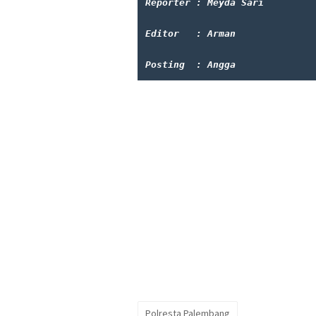
Reporter : Meyda Sari
Editor   : Arman
Posting  : Angga
Polresta Palembang