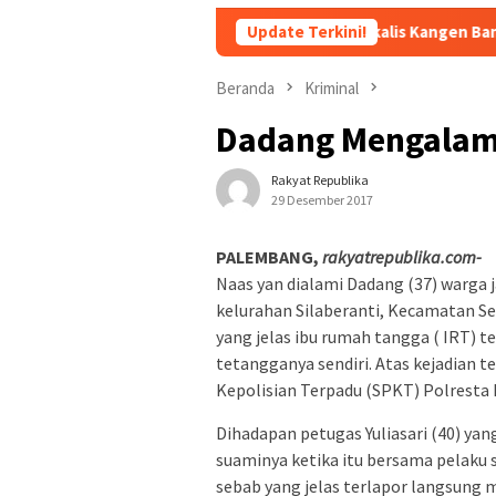
Andika Vokalis Kangen Band Sakit Parah hin
Update Terkini!
Beranda
Kriminal
Dadang Mengalami
Rakyat Republika
29 Desember 2017
PALEMBANG,
rakyatrepublika.com-
Naas yan dialami Dadang (37) warga 
kelurahan Silaberanti, Kecamatan Se
yang jelas ibu rumah tangga ( IRT) te
tetangganya sendiri. Atas kejadian 
Kepolisian Terpadu (SPKT) Polresta
Dihadapan petugas Yuliasari (40) yan
suaminya ketika itu bersama pelak
sebab yang jelas terlapor langsung