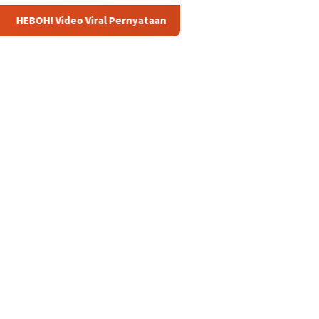
ral Pernyataan Ubedilah Badrun: Oligarki Diduga Setor Rp5 Triliu