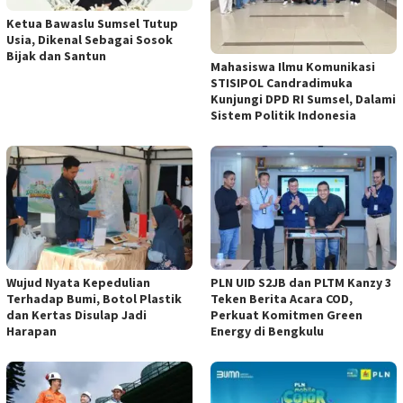
Ketua Bawaslu Sumsel Tutup
Usia, Dikenal Sebagai Sosok
Bijak dan Santun
Mahasiswa Ilmu Komunikasi
STISIPOL Candradimuka
Kunjungi DPD RI Sumsel, Dalami
Sistem Politik Indonesia
Wujud Nyata Kepedulian
PLN UID S2JB dan PLTM Kanzy 3
Terhadap Bumi, Botol Plastik
Teken Berita Acara COD,
dan Kertas Disulap Jadi
Perkuat Komitmen Green
Harapan
Energy di Bengkulu