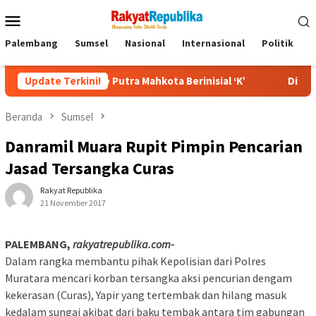
Menu
Mobile
Palembang
Sumsel
Nasional
Internasional
Politik
P
un ke Putra Mahkota Berinisial ‘K’
Update Terkini!
Dinilai Perlu Diganti
Beranda
Sumsel
Danramil Muara Rupit Pimpin Pencarian
Jasad Tersangka Curas
Rakyat Republika
21 November 2017
PALEMBANG,
rakyatrepublika.com-
Dalam rangka membantu pihak Kepolisian dari Polres
Muratara mencari korban tersangka aksi pencurian dengam
kekerasan (Curas), Yapir yang tertembak dan hilang masuk
kedalam sungai akibat dari baku tembak antara tim gabungan