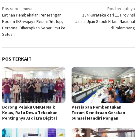
Navigasi
Pos sebelumnya
Pos berikutnya
Latihan Pembekalan Penerangan
134 Karateka dari 11 Provinsi
pos
Kodam II/Sriwijaya Resmi Ditutup,
Jalani Ujian Sabuk Hitam Nasional
Personel Diharapkan Sebar Ilmu ke
di Palembang
Satuan
POS TERKAIT
Dorong Pelaku UMKM Naik
Persiapan Pembentukan
Kelas, Ratu Dewa Tekankan
Forum Kemitraan Gerakan
Pentingnya AI di Era Digital
Sumsel Mandiri Pangan