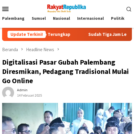
Menu
Mobile
Palembang
Sumsel
Nasional
Internasional
Politik
P
Prabowo Terungkap
Update Terkini!
Sudah Tiga Jam Lebih Eks Jampidsus Fe
Beranda
Headline News
Digitalisasi Pasar Gubah Palembang
Diresmikan, Pedagang Tradisional Mulai
Go Online
Admin
14 Februari 2025