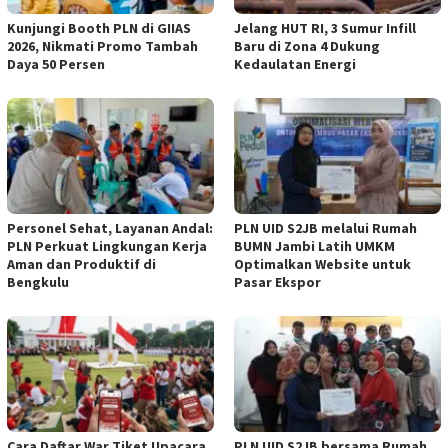
Kunjungi Booth PLN di GIIAS
Jelang HUT RI, 3 Sumur Infill
2026, Nikmati Promo Tambah
Baru di Zona 4 Dukung
Daya 50 Persen
Kedaulatan Energi
Personel Sehat, Layanan Andal:
PLN UID S2JB melalui Rumah
PLN Perkuat Lingkungan Kerja
BUMN Jambi Latih UMKM
Aman dan Produktif di
Optimalkan Website untuk
Bengkulu
Pasar Ekspor
Cara Daftar War Tiket Upacara
PLN UID S2JB bersama Rumah