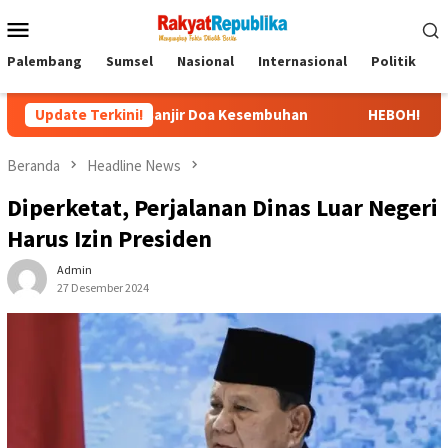
Menu
Mobile
Palembang
Sumsel
Nasional
Internasional
Politik
P
S, Banjir Doa Kesembuhan
Update Terkini!
HEBOH! Video Viral Pernyataan U
Beranda
Headline News
Diperketat, Perjalanan Dinas Luar Negeri
Harus Izin Presiden
Admin
27 Desember 2024