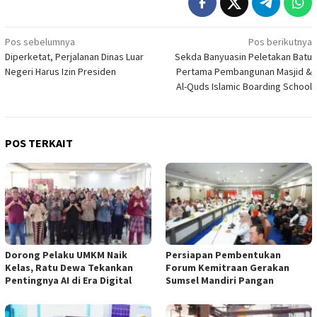
Navigasi
Pos sebelumnya
Pos berikutnya
Diperketat, Perjalanan Dinas Luar
Sekda Banyuasin Peletakan Batu
pos
Negeri Harus Izin Presiden
Pertama Pembangunan Masjid &
Al-Quds Islamic Boarding School
POS TERKAIT
Dorong Pelaku UMKM Naik
Persiapan Pembentukan
Kelas, Ratu Dewa Tekankan
Forum Kemitraan Gerakan
Pentingnya AI di Era Digital
Sumsel Mandiri Pangan