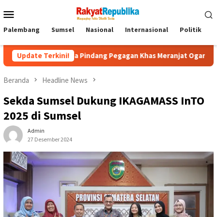
Menu
Mobile
Palembang
Sumsel
Nasional
Internasional
Politik
P
yelami Rasa Pindang Pegagan Khas Meranjat Ogan Ilir
Update Terkini!
Bu
Beranda
Headline News
Sekda Sumsel Dukung IKAGAMASS InTO
2025 di Sumsel
Admin
27 Desember 2024