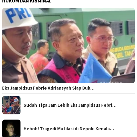
HUKUM DAN KRIMINAL
Eks Jampidsus Febrie Adriansyah Siap Buk…
Sudah Tiga Jam Lebih Eks Jampidsus Febri…
Heboh! Tragedi Mutilasi di Depok: Kenala…