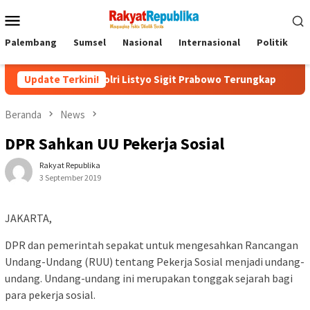
Menu
Mobile
Palembang
Sumsel
Nasional
Internasional
Politik
P
ing Kapolri Listyo Sigit Prabowo Terungkap
Update Terkini!
Sudah Tiga J
Beranda
News
DPR Sahkan UU Pekerja Sosial
Rakyat Republika
3 September 2019
JAKARTA,
DPR dan pemerintah sepakat untuk mengesahkan Rancangan
Undang-Undang (RUU) tentang Pekerja Sosial menjadi undang-
undang. Undang-undang ini merupakan tonggak sejarah bagi
para pekerja sosial.