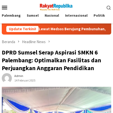
Menu
Mobile
Palembang
Sumsel
Nasional
Internasional
Politik
P
enalan Lewat Medsos Berujung Pembunuhan, Pelaku Ditangkap di
Update Terkini!
Beranda
Headline News
DPRD Sumsel Serap Aspirasi SMKN 6
Palembang: Optimalkan Fasilitas dan
Perjuangkan Anggaran Pendidikan
Admin
14 Februari 2025