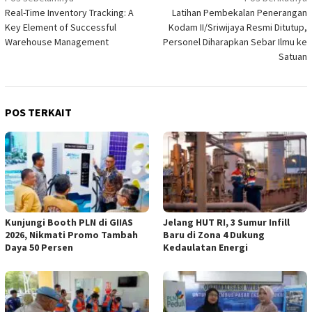
Navigasi
Real-Time Inventory Tracking: A
Latihan Pembekalan Penerangan
pos
Key Element of Successful
Kodam II/Sriwijaya Resmi Ditutup,
Warehouse Management
Personel Diharapkan Sebar Ilmu ke
Satuan
POS TERKAIT
Kunjungi Booth PLN di GIIAS
Jelang HUT RI, 3 Sumur Infill
2026, Nikmati Promo Tambah
Baru di Zona 4 Dukung
Daya 50 Persen
Kedaulatan Energi