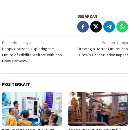
SEBARKAN
Navigasi
Pos sebelumnya
Pos berikutnya
Hoppy Horizons: Exploring the
Brewing a Better Future: Zoo
pos
Future of Wildlife Welfare with Zoo
Brew’s Conservation Impact
Brew Harmony
POS TERKAIT
Kunjungi Booth PLN di GIIAS
Jelang HUT RI, 3 Sumur Infill