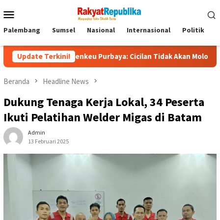
Menu
Mobile
Palembang
Sumsel
Nasional
Internasional
Politik
P
iliun, Menkeu Purbaya: Cicilan Tidak Akan Molor
Update Terkini!
Dorong 
Beranda
Headline News
Dukung Tenaga Kerja Lokal, 34 Peserta
Ikuti Pelatihan Welder Migas di Batam
Admin
13 Februari 2025