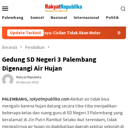
Menu
Mobile
Palembang
Sumsel
Nasional
Internasional
Politik
P
u Purbaya: Cicilan Tidak Akan Molor
Update Terkini!
Dorong Pelaku UMKM
Beranda
Pendidikan
Gedung SD Negeri 3 Palembang
Digenangi Air Hujan
Rakyat Republika
8 Februari 2018
PALEMBANG,
rakyatrepublika.com-
Akibat air tidak bisa
mengalir karena hujan datang secara tiba-tiba menjadikan
beberapa kelas dan ruang guru di SD Negeri 3 Palembang yang
beralamat di Jln Putri Rambut Selako ikut terendam, tidak
mengalirnya air hujan ini diakibatkan daerah sekitar sekolah di