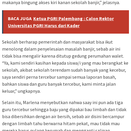
makanya bingung akses kiri kanan sekolah banjir,” jelasnya.
BACA JUGA
Ketua PGRI Palembang : Calon Rektor
Universitas PGRI Harus dari Kader
Sekolah berharap pemerintah dan masyarakat bisa ikut
menolong dalam penyelesaian masalah banjir, sebab air ini
tidak bisa mengalir karena ditutup gedung perumahan walet.
“Ya, kami sendiri kasihan kepada siswa/i yang mau berangkat ke
sekolah, akibat sekolah terendam sudah banyak yang kecebur,
saya sendiri perna tercebur sampai semua laporan basah,
bahkan siswa dan guru banyak tercebur, kami minta jalan
keluar,” ungkapnya.
Selain itu, Marlena menyebutkan nahwa saay ini pun ada tiga
guru tercebur sehingga baju yang dipakai bau limbah dan tidak
bisa dibersihkan dengan air bersih, sebab air disini bercampur
dengan limbah tahu berwarna hitam pekat, mau tidak mau
mereka harus pulang kerumah dan mengganti salinan.