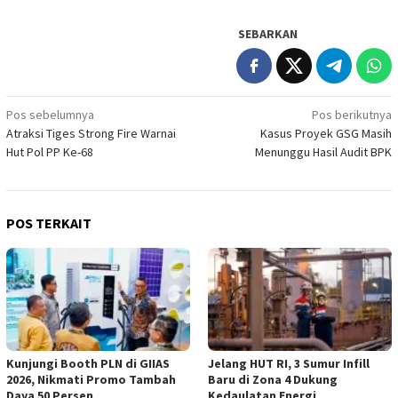
SEBARKAN
Navigasi
Pos sebelumnya
Pos berikutnya
Atraksi Tiges Strong Fire Warnai
Kasus Proyek GSG Masih
pos
Hut Pol PP Ke-68
Menunggu Hasil Audit BPK
POS TERKAIT
Kunjungi Booth PLN di GIIAS
Jelang HUT RI, 3 Sumur Infill
2026, Nikmati Promo Tambah
Baru di Zona 4 Dukung
Daya 50 Persen
Kedaulatan Energi