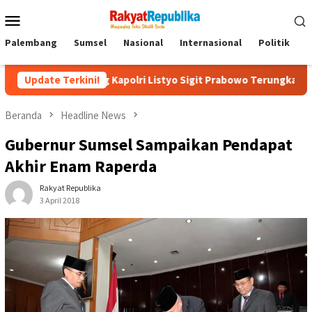
Menu
Mobile
Palembang
Sumsel
Nasional
Internasional
Politik
P
nding Kapolri Listyo Sigit Prabowo Terungkap
Update Terkini!
Sudah Tiga
Beranda
Headline News
Gubernur Sumsel Sampaikan Pendapat
Akhir Enam Raperda
Rakyat Republika
3 April 2018