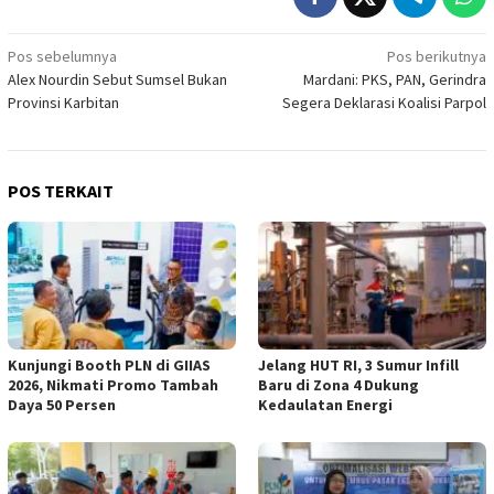
Navigasi
Pos sebelumnya
Pos berikutnya
Alex Nourdin Sebut Sumsel Bukan
Mardani: PKS, PAN, Gerindra
pos
Provinsi Karbitan
Segera Deklarasi Koalisi Parpol
POS TERKAIT
Kunjungi Booth PLN di GIIAS
Jelang HUT RI, 3 Sumur Infill
2026, Nikmati Promo Tambah
Baru di Zona 4 Dukung
Daya 50 Persen
Kedaulatan Energi