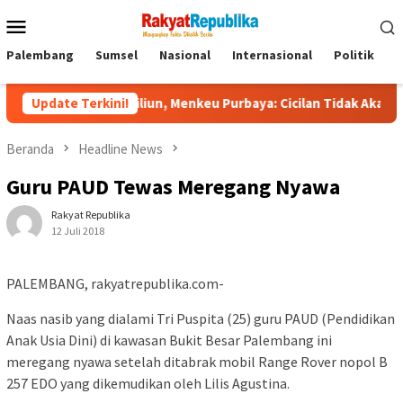
Menu
Mobile
Palembang
Sumsel
Nasional
Internasional
Politik
P
0 Triliun, Menkeu Purbaya: Cicilan Tidak Akan Molor
Update Terkini!
Do
Beranda
Headline News
Guru PAUD Tewas Meregang Nyawa
Rakyat Republika
12 Juli 2018
PALEMBANG, rakyatrepublika.com-
Naas nasib yang dialami Tri Puspita (25) guru PAUD (Pendidikan
Anak Usia Dini) di kawasan Bukit Besar Palembang ini
meregang nyawa setelah ditabrak mobil Range Rover nopol B
257 EDO yang dikemudikan oleh Lilis Agustina.