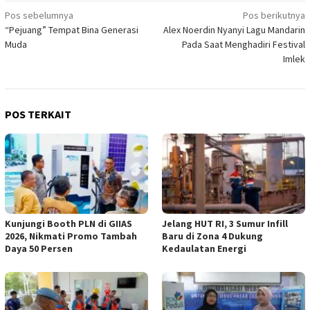
Navigasi
Pos sebelumnya
Pos berikutnya
“Pejuang” Tempat Bina Generasi
Alex Noerdin Nyanyi Lagu Mandarin
pos
Muda
Pada Saat Menghadiri Festival
Imlek
POS TERKAIT
Kunjungi Booth PLN di GIIAS
Jelang HUT RI, 3 Sumur Infill
2026, Nikmati Promo Tambah
Baru di Zona 4 Dukung
Daya 50 Persen
Kedaulatan Energi