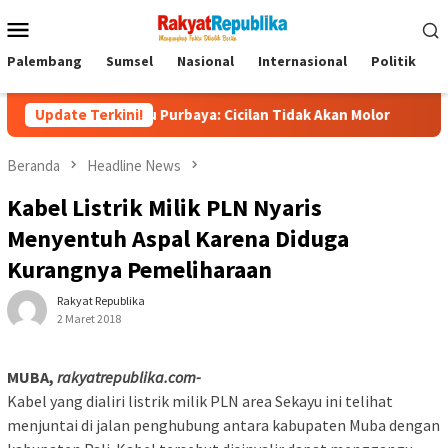
Menu
Mobile
Palembang
Sumsel
Nasional
Internasional
Politik
P
 Menkeu Purbaya: Cicilan Tidak Akan Molor
Update Terkini!
Dorong Pelak
Beranda
Headline News
Kabel Listrik Milik PLN Nyaris
Menyentuh Aspal Karena Diduga
Kurangnya Pemeliharaan
Rakyat Republika
2 Maret 2018
MUBA,
rakyatrepublika.com-
Kabel yang dialiri listrik milik PLN area Sekayu ini telihat
menjuntai di jalan penghubung antara kabupaten Muba dengan