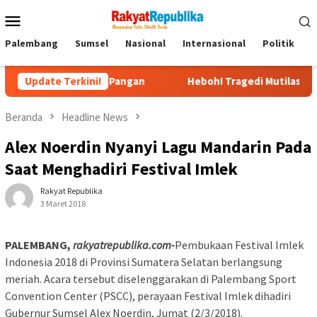
Menu
Mobile
Palembang
Sumsel
Nasional
Internasional
Politik
P
Mandiri Pangan
Update Terkini!
Heboh! Tragedi Mutilasi di Depok: Kena
Beranda
Headline News
Alex Noerdin Nyanyi Lagu Mandarin Pada
Saat Menghadiri Festival Imlek
Rakyat Republika
3 Maret 2018
PALEMBANG,
rakyatrepublika.com-
Pembukaan Festival Imlek
Indonesia 2018 di Provinsi Sumatera Selatan berlangsung
meriah. Acara tersebut diselenggarakan di Palembang Sport
Convention Center (PSCC), perayaan Festival Imlek dihadiri
Gubernur Sumsel Alex Noerdin, Jumat (2/3/2018).