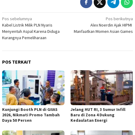
Navigasi
Pos sebelumnya
Pos berikutnya
Kabel Listrik Milik PLN Nyaris
Alex Noerdin Ajak HIPMI
pos
Menyentuh Aspal Karena Diduga
Manfaatkan Momen Asian Games
Kurangnya Pemeliharaan
POS TERKAIT
Kunjungi Booth PLN di GIIAS
Jelang HUT RI, 3 Sumur Infill
2026, Nikmati Promo Tambah
Baru di Zona 4 Dukung
Daya 50 Persen
Kedaulatan Energi