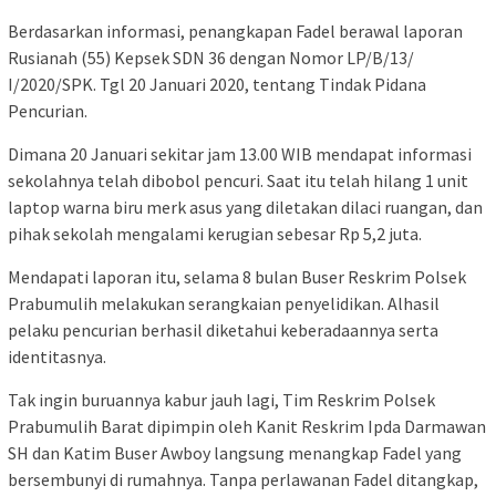
Berdasarkan informasi, penangkapan Fadel berawal laporan
Rusianah (55) Kepsek SDN 36 dengan Nomor LP/B/13/
I/2020/SPK. Tgl 20 Januari 2020, tentang Tindak Pidana
Pencurian.
Dimana 20 Januari sekitar jam 13.00 WIB mendapat informasi
sekolahnya telah dibobol pencuri. Saat itu telah hilang 1 unit
laptop warna biru merk asus yang diletakan dilaci ruangan, dan
pihak sekolah mengalami kerugian sebesar Rp 5,2 juta.
Mendapati laporan itu, selama 8 bulan Buser Reskrim Polsek
Prabumulih melakukan serangkaian penyelidikan. Alhasil
pelaku pencurian berhasil diketahui keberadaannya serta
identitasnya.
Tak ingin buruannya kabur jauh lagi, Tim Reskrim Polsek
Prabumulih Barat dipimpin oleh Kanit Reskrim Ipda Darmawan
SH dan Katim Buser Awboy langsung menangkap Fadel yang
bersembunyi di rumahnya. Tanpa perlawanan Fadel ditangkap,