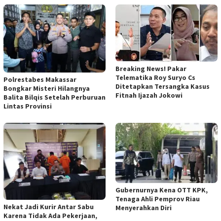
Breaking News! Pakar
Telematika Roy Suryo Cs
Polrestabes Makassar
Ditetapkan Tersangka Kasus
Bongkar Misteri Hilangnya
Fitnah Ijazah Jokowi
Balita Bilqis Setelah Perburuan
Lintas Provinsi
Gubernurnya Kena OTT KPK,
Tenaga Ahli Pemprov Riau
Nekat Jadi Kurir Antar Sabu
Menyerahkan Diri
Karena Tidak Ada Pekerjaan,