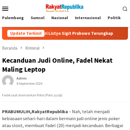
Menu
Mobile
Palembang
Sumsel
Nasional
Internasional
Politik
P
g Kapolri Listyo Sigit Prabowo Terungkap
Update Terkini!
Sudah Tiga Jam
Beranda
Kriminal
Kecanduan Judi Online, Fadel Nekat
Maling Leptop
Admin
8 September 2020
Fadel saat diamankan Polisi (Poto: ju/sp)
PRABUMULIH,RakyatRepublika
– Nah, telah menjadi
kebiasaan sehari-hari dalam bermain judi online jenis poker
atau sloot, membuat Fadel (20) menjadi kecanduan. Berbagai