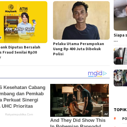
Siapa 
…
Pelaku Utama Perampokan
ank Diputus Bersalah
Uang Rp 400 Juta Dibekuk
s Fraud Senilai Rp30
Polisi
r
TOPIK
PO