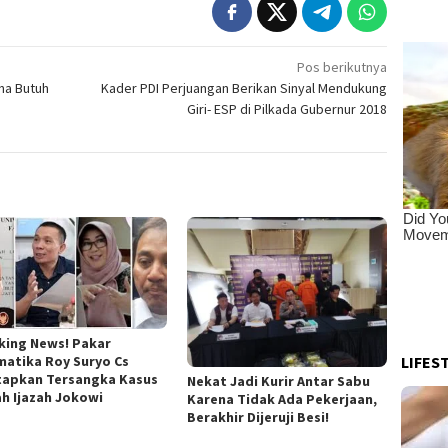
Pos berikutnya
na Butuh
Kader PDI Perjuangan Berikan Sinyal Mendukung
Giri- ESP di Pilkada Gubernur 2018
king News! Pakar
LIFES
matika Roy Suryo Cs
tapkan Tersangka Kasus
Nekat Jadi Kurir Antar Sabu
ah Ijazah Jokowi
Karena Tidak Ada Pekerjaan,
Berakhir Dijeruji Besi!