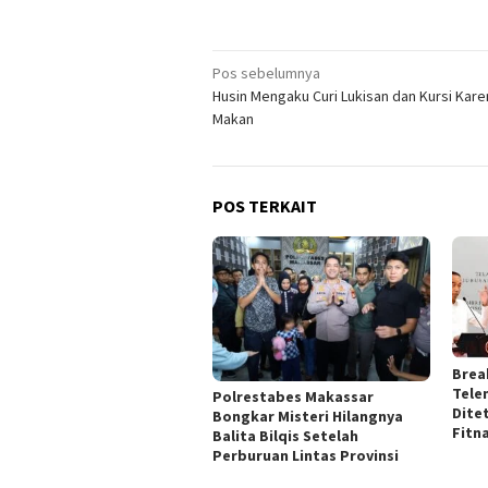
Navigasi
Pos sebelumnya
Husin Mengaku Curi Lukisan dan Kursi Kare
pos
Makan‎
POS TERKAIT
Brea
Tele
Polrestabes Makassar
Dite
Bongkar Misteri Hilangnya
Fitn
Balita Bilqis Setelah
Perburuan Lintas Provinsi