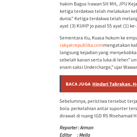
hakim Bagus Irawan SH MH, JPU Kej
ketiga ‎terdakwa telah melakukan 
dunia.” Ketiga terdakwa telah mela
ayat (3) KUHP jo pasal 55 ayat (1) ke-
Sementara itu, Kuasa hukum ke empa
rakyatrepublika.com
mengatakan kal
langsung kejadian yang menyebabkan 
sebelah kanan serta luka di leher.‎‎”
enam saksi Undercharge,” ujar Wawan 
BACA JUGA
Hindari Tabrakan, H
Sebelumnya, peristiwa tersebut terja
bola. perkelahian antar suporter t
dirawat di ruang IGD RS Moehamad H
Reporter : Arman
Editor : Mella