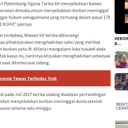
ari Palembang Ogana Tarika SH menyebutkan bahwa
kekerasan dimuka umum menyebabkan korban meninggal
nggar hukum sebagaimana yang tertuang dalam pasal ‎170
1 KUHP,” ujarnya.
t terdakwa, Wawan SH ketika dibincangi
HEBOH!
au pihaknya akan menghadirkan saksi yang melihat
B…
korban yaitu M. Alfarizi mengalami luka tusukdi dada
 untuk kasus ini, nantinya kita akan menghadirkan sebanyak
saat ditemui ‎usai sidang.
omsin Tewas Terlindas Truk
di pada J‎uli 2017 ketika sedang diadakan pertandingan
ersebut menyebabkan korban meninggal dunia setelah
ousin selama satu minggu.