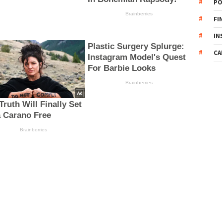
PO
FI
IN
CA