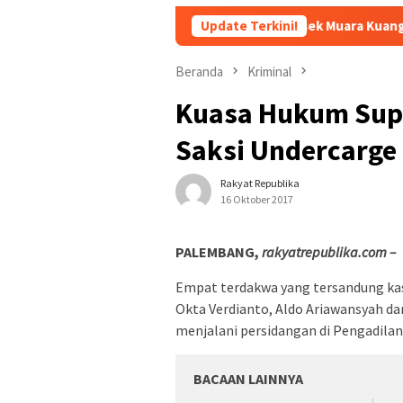
Gerak Cepat Polsek Muara Kuang Ungkap Pencurian 
Update Terkini!
Beranda
Kriminal
Kuasa Hukum Supo
Saksi Undercarge
Rakyat Republika
16 Oktober 2017
PALEMBANG,
rakyatrepublika.com –
Empat terdakwa ‎yang tersandung kas
Okta Verdianto, Aldo Ariawansyah da
menjalani persidangan di Pengadilan
BACAAN LAINNYA