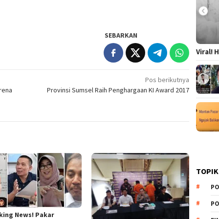
SEBARKAN
Viral!
Pos berikutnya
rena
Provinsi Sumsel Raih Penghargaan KI Award 2017
TOPIK
PO
PO
king News! Pakar