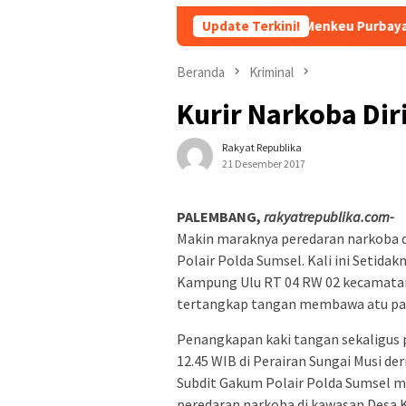
Merah Putih Rp240 Triliun, Menkeu Purbaya: Cicilan Tidak Akan
Update Terkini!
Beranda
Kriminal
Kurir Narkoba Dir
Rakyat Republika
21 Desember 2017
PALEMBANG,
rakyatrepublika.com-
Makin maraknya peredaran narkoba d
Polair Polda Sumsel. Kali ini Setida
Kampung Ulu RT 04 RW 02 kecamatan 
tertangkap tangan membawa atu pake
Penangkapan kaki tangan sekaligus p
12.45 WIB di Perairan Sungai Musi d
Subdit Gakum Polair Polda Sumsel m
peredaran narkoba di kawasan Desa