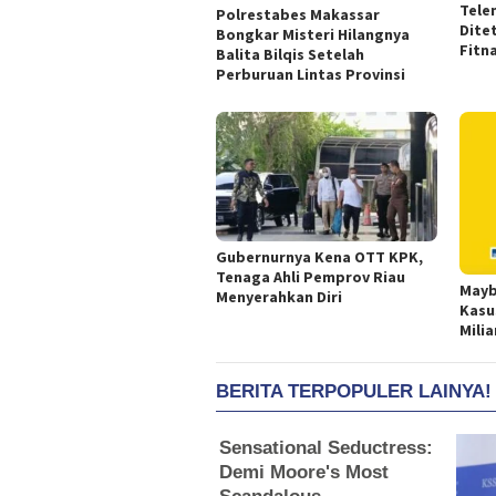
Tele
Polrestabes Makassar
Dite
Bongkar Misteri Hilangnya
Fitn
Balita Bilqis Setelah
Perburuan Lintas Provinsi
Gubernurnya Kena OTT KPK,
Tenaga Ahli Pemprov Riau
Mayb
Menyerahkan Diri
Kasu
Milia