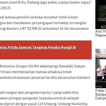
kusan plastik itu. Kadang juga pakai, supaya badan segar,”
/2017).
i bahwa pemilik narkoba tersebut milik Ismail.
an dan melakukan penyergapan terhadap tersangka
lorong Banten 2 RT 02 RW 01 kelurahan 16 Ulu kecamatan
tanras Polda Sumsel Tangkap Pelaku Pungli di
 Robinson Siregar SIk MH didampingi Kasubdit Gakum
nfirmasi membenarkan bahwa pihaknya telah
rkoba di kawasan perairan Sei Alis kecamatan Kalidoni
 kaki tangan dan pengedarnya itu I yang sudah kita
akan jaringan pengedar narkoba untuk di wilayah
gka dijerat dengan pasal 114 Undang-Undang Narkotika