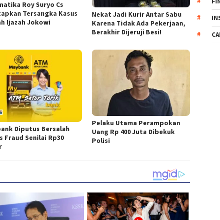
FI
matika Roy Suryo Cs
tapkan Tersangka Kasus
Nekat Jadi Kurir Antar Sabu
IN
ah Ijazah Jokowi
Karena Tidak Ada Pekerjaan,
Berakhir Dijeruji Besi!
CA
Pelaku Utama Perampokan
ank Diputus Bersalah
Uang Rp 400 Juta Dibekuk
s Fraud Senilai Rp30
Polisi
r