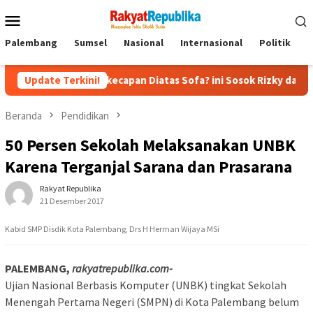
Menu
Mobile
Palembang
Sumsel
Nasional
Internasional
Politik
P
Kecap-kecapan Diatas Sofa? ini Sosok Rizky dan Eka yang Viral
Update Terkini!
Beranda
Pendidikan
50 Persen Sekolah Melaksanakan UNBK
Karena Terganjal Sarana dan Prasarana
Rakyat Republika
21 Desember 2017
Kabid SMP Disdik Kota Palembang, Drs H Herman Wijaya MSi
PALEMBANG,
rakyatrepublika.com-
Ujian Nasional Berbasis Komputer (UNBK) tingkat Sekolah
Menengah Pertama Negeri (SMPN) di Kota Palembang belum