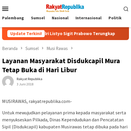
Menu
Mobile
Palembang
Sumsel
Nasional
Internasional
Politik
P
ing Kapolri Listyo Sigit Prabowo Terungkap
Update Terkini!
Sudah Tiga J
Beranda
Sumsel
Musi Rawas
Layanan Masyarakat Disdukcapil Mura
Tetap Buka di Hari Libur
Rakyat Republika
3 Juni 2018
MUSIRAWAS, rakyatrepublika.com-
Untuk mewujudkan pelayanan prima kepada masyarakat serta
menyukseskan Pilkada, Dinas Kependudukan dan Pencatatan
Sipil (Disdukcapil) kabupaten Musirawas tetap dibuka pada hari