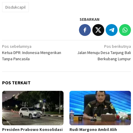
Disdukcapil
SEBARKAN
Navigasi
Pos sebelumnya
Pos berikutnya
Ketua DPR: Indonesia Mengerikan
Jalan Menuju Desa Tanjung Bali
pos
Tanpa Pancasila
Berkubang Lumpur
POS TERKAIT
Presiden Prabowo Konsolidasi
Rudi Margono Ambil Alih