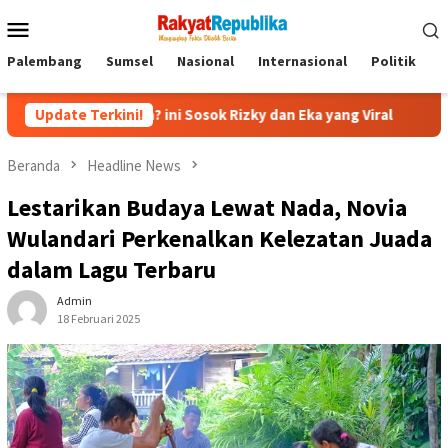
Menu
Mobile
Palembang
Sumsel
Nasional
Internasional
Politik
P
s Sofa? ini Sosok Rizky dan Eka yang Viral
Update Terkini!
Eks Jampidsu
Beranda
Headline News
Lestarikan Budaya Lewat Nada, Novia
Wulandari Perkenalkan Kelezatan Juada
dalam Lagu Terbaru
Admin
18 Februari 2025