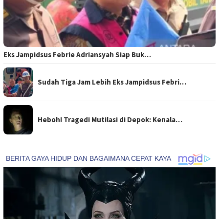
Eks Jampidsus Febrie Adriansyah Siap Buk…
Sudah Tiga Jam Lebih Eks Jampidsus Febri…
Heboh! Tragedi Mutilasi di Depok: Kenala…