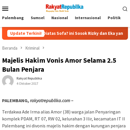
Menu
Mobile
Palembang
Sumsel
Nasional
Internasional
Politik
P
apan Diatas Sofa? ini Sosok Rizky dan Eka yang Viral
Update Terkini!
Eks
Beranda
Kriminal
Majelis Hakim Vonis Amor Selama 2.5
Bulan Penjara
Rakyat Republika
4 Oktober 2017
PALEMBANG,
rakyatrepublika.com –
Terdakwa Ade Irma alias Amor (38) warga jalan Penyaringan
komplek PDAM, RT 07, RW 02, kelurahan 3 Ilir, kecamatan IT II
Palembang ini ‎divonis majelis hakim dengan kurungan penjara