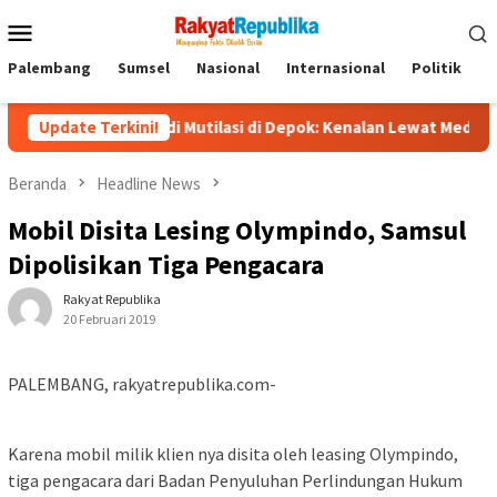
Menu
Mobile
Palembang
Sumsel
Nasional
Internasional
Politik
P
 Tragedi Mutilasi di Depok: Kenalan Lewat Medsos Berujung Pem
Update Terkini!
Beranda
Headline News
Mobil Disita Lesing Olympindo, Samsul
Dipolisikan Tiga Pengacara
Rakyat Republika
20 Februari 2019
PALEMBANG, rakyatrepublika.com-
Karena mobil milik klien nya disita oleh leasing Olympindo,
tiga pengacara dari Badan Penyuluhan Perlindungan Hukum