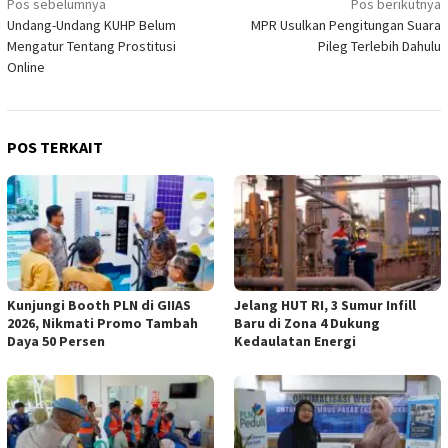
Navigasi
Pos sebelumnya
Pos berikutnya
Undang-Undang KUHP Belum
MPR Usulkan Pengitungan Suara
pos
Mengatur Tentang Prostitusi
Pileg Terlebih Dahulu
Online
POS TERKAIT
Kunjungi Booth PLN di GIIAS
Jelang HUT RI, 3 Sumur Infill
2026, Nikmati Promo Tambah
Baru di Zona 4 Dukung
Daya 50 Persen
Kedaulatan Energi