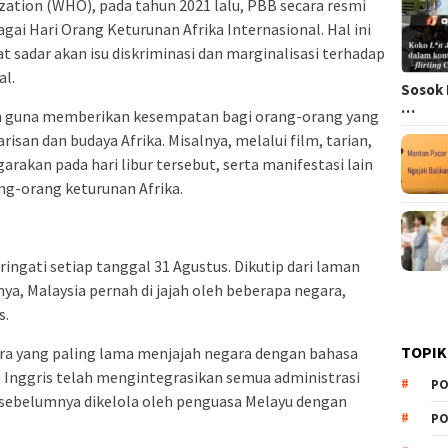
ation (WHO), pada tahun 2021 lalu, PBB secara resmi
ai Hari Orang Keturunan Afrika Internasional. Hal ini
sadar akan isu diskriminasi dan marginalisasi terhadap
al.
Sosok 
…
ukan guna memberikan kesempatan bagi orang-orang yang
risan dan budaya Afrika. Misalnya, melalui film, tarian,
arakan pada hari libur tersebut, serta manifestasi lain
ang-orang keturunan Afrika.
ingati setiap tanggal 31 Agustus. Dikutip dari laman
a, Malaysia pernah di jajah oleh beberapa negara,
s.
TOPIK
ara yang paling lama menjajah negara dengan bahasa
, Inggris telah mengintegrasikan semua administrasi
PO
g sebelumnya dikelola oleh penguasa Melayu dengan
PO