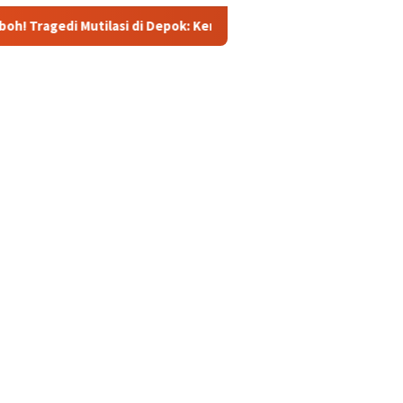
si di Depok: Kenalan Lewat Medsos Berujung Pembunuhan, Pelak