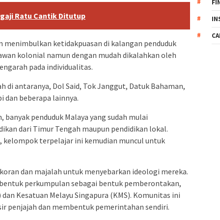
FI
gaji Ratu Cantik Ditutup
IN
CA
ian menimbulkan ketidakpuasan di kalangan penduduk
elawan kolonial namun dengan mudah dikalahkan oleh
ngarah pada individualitas.
h di antaranya, Dol Said, Tok Janggut, Datuk Bahaman,
i dan beberapa lainnya.
, banyak penduduk Malaya yang sudah mulai
dikan dari Timur Tengah maupun pendidikan lokal.
, kelompok terpelajar ini kemudian muncul untuk
koran dan majalah untuk menyebarkan ideologi mereka.
mbentuk perkumpulan sebagai bentuk pemberontakan,
 dan Kesatuan Melayu Singapura (KMS). Komunitas ini
ir penjajah dan membentuk pemerintahan sendiri.