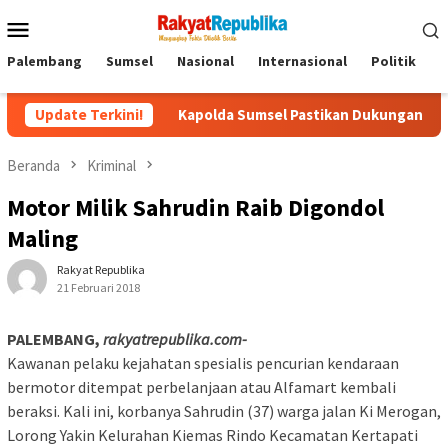
Menu
Mobile
Palembang
Sumsel
Nasional
Internasional
Politik
P
ru
Update Terkini!
Kapolda Sumsel Pastikan Dukungan Penuh untuk Perjua
Beranda
Kriminal
Motor Milik Sahrudin Raib Digondol
Maling
Rakyat Republika
21 Februari 2018
PALEMBANG,
rakyatrepublika.com-
Kawanan pelaku kejahatan spesialis pencurian kendaraan
bermotor ditempat perbelanjaan atau Alfamart kembali
beraksi. Kali ini, korbanya Sahrudin (37) warga jalan Ki Merogan,
Lorong Yakin Kelurahan Kiemas Rindo Kecamatan Kertapati