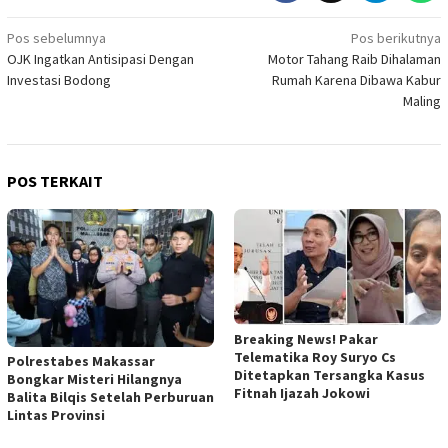
Navigasi
Pos sebelumnya
Pos berikutnya
OJK Ingatkan Antisipasi Dengan
Motor Tahang Raib Dihalaman
pos
Investasi Bodong
Rumah Karena Dibawa Kabur
Maling
POS TERKAIT
Breaking News! Pakar
Telematika Roy Suryo Cs
Polrestabes Makassar
Ditetapkan Tersangka Kasus
Bongkar Misteri Hilangnya
Fitnah Ijazah Jokowi
Balita Bilqis Setelah Perburuan
Lintas Provinsi