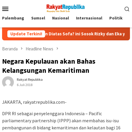
Menu
Mobile
Palembang
Sumsel
Nasional
Internasional
Politik
P
ecapan Diatas Sofa? ini Sosok Rizky dan Eka yang Viral
Update Terkini!
E
Beranda
Headline News
Negara Kepulauan akan Bahas
Kelangsungan Kemaritiman
Rakyat Republika
6 Juli 2018
JAKARTA, rakyatrepublika.com-
DPR RI sebagai penyelenggara Indonesia – Pacific
parliamentary partnership (IPPP) akan membahas isu-isu
pembangunan di bidang kemaritiman dan kelautan bagi 16