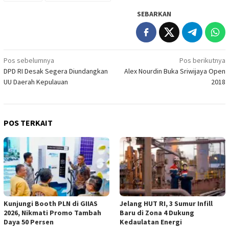
SEBARKAN
Navigasi
Pos sebelumnya
Pos berikutnya
DPD RI Desak Segera Diundangkan
Alex Nourdin Buka Sriwijaya Open
pos
UU Daerah Kepulauan
2018
POS TERKAIT
Kunjungi Booth PLN di GIIAS
Jelang HUT RI, 3 Sumur Infill
2026, Nikmati Promo Tambah
Baru di Zona 4 Dukung
Daya 50 Persen
Kedaulatan Energi