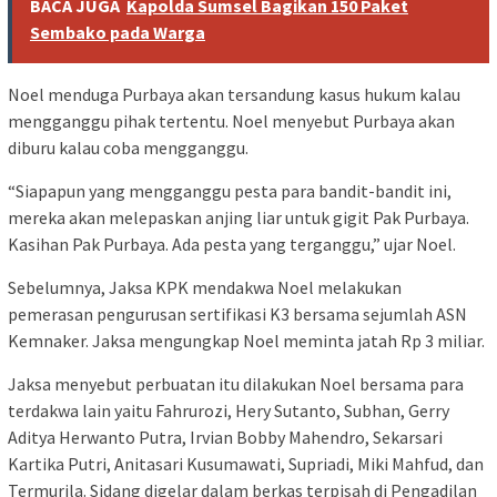
BACA JUGA
Kapolda Sumsel Bagikan 150 Paket
Sembako pada Warga
Noel menduga Purbaya akan tersandung kasus hukum kalau
mengganggu pihak tertentu. Noel menyebut Purbaya akan
diburu kalau coba mengganggu.
“Siapapun yang mengganggu pesta para bandit-bandit ini,
mereka akan melepaskan anjing liar untuk gigit Pak Purbaya.
Kasihan Pak Purbaya. Ada pesta yang terganggu,” ujar Noel.
Sebelumnya, Jaksa KPK mendakwa Noel melakukan
pemerasan pengurusan sertifikasi K3 bersama sejumlah ASN
Kemnaker. Jaksa mengungkap Noel meminta jatah Rp 3 miliar.
Jaksa menyebut perbuatan itu dilakukan Noel bersama para
terdakwa lain yaitu Fahrurozi, Hery Sutanto, Subhan, Gerry
Aditya Herwanto Putra, Irvian Bobby Mahendro, Sekarsari
Kartika Putri, Anitasari Kusumawati, Supriadi, Miki Mahfud, dan
Termurila. Sidang digelar dalam berkas terpisah di Pengadilan