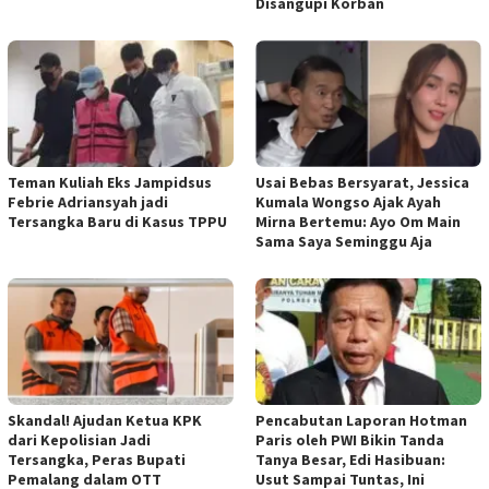
Disangupi Korban
Teman Kuliah Eks Jampidsus
Usai Bebas Bersyarat, Jessica
Febrie Adriansyah jadi
Kumala Wongso Ajak Ayah
Tersangka Baru di Kasus TPPU
Mirna Bertemu: Ayo Om Main
Sama Saya Seminggu Aja
Skandal! Ajudan Ketua KPK
Pencabutan Laporan Hotman
dari Kepolisian Jadi
Paris oleh PWI Bikin Tanda
Tersangka, Peras Bupati
Tanya Besar, Edi Hasibuan:
Pemalang dalam OTT
Usut Sampai Tuntas, Ini