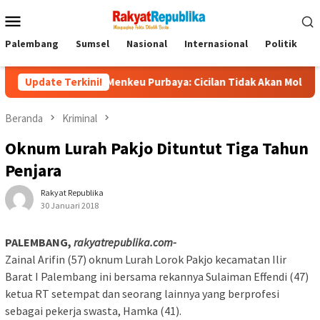
Menu
Mobile
Palembang
Sumsel
Nasional
Internasional
Politik
P
Triliun, Menkeu Purbaya: Cicilan Tidak Akan Molor
Update Terkini!
Doro
Beranda
Kriminal
Oknum Lurah Pakjo Dituntut Tiga Tahun
Penjara
Rakyat Republika
30 Januari 2018
PALEMBANG,
rakyatrepublika.com-
Zainal Arifin (57) oknum Lurah Lorok Pakjo kecamatan Ilir
Barat I Palembang ini bersama rekannya Sulaiman Effendi (47)
ketua RT setempat dan seorang lainnya yang berprofesi
sebagai pekerja swasta, Hamka (41).