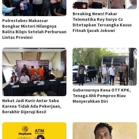
Breaking News! Pakar
Telematika Roy Suryo Cs
Polrestabes Makassar
Ditetapkan Tersangka Kasus
Bongkar Misteri Hilangnya
Fitnah Ijazah Jokowi
Balita Bilqis Setelah Perburuan
Lintas Provinsi
Gubernurnya Kena OTT KPK,
Tenaga Ahli Pemprov Riau
Nekat Jadi Kurir Antar Sabu
Menyerahkan Diri
Karena Tidak Ada Pekerjaan,
Berakhir Dijeruji Besi!