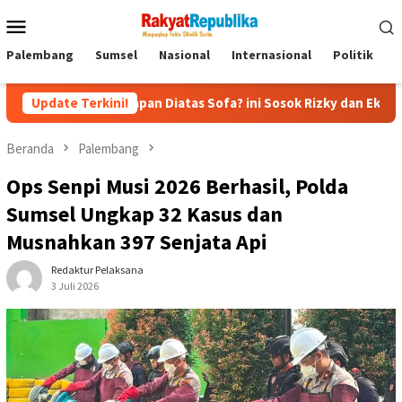
Menu
Mobile
Palembang
Sumsel
Nasional
Internasional
Politik
P
kecapan Diatas Sofa? ini Sosok Rizky dan Eka yang Viral
Update Terkini!
Beranda
Palembang
Ops Senpi Musi 2026 Berhasil, Polda
Sumsel Ungkap 32 Kasus dan
Musnahkan 397 Senjata Api
Redaktur Pelaksana
3 Juli 2026