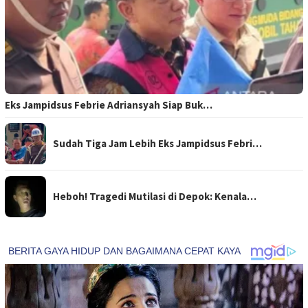
Eks Jampidsus Febrie Adriansyah Siap Buk…
Sudah Tiga Jam Lebih Eks Jampidsus Febri…
Heboh! Tragedi Mutilasi di Depok: Kenala…