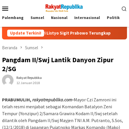
Menu
Mobile
Palembang
Sumsel
Nasional
Internasional
Politik
P
Kapolri Listyo Sigit Prabowo Terungkap
Update Terkini!
Sudah Tiga Jam L
Beranda
Sumsel
Pangdam II/Swj Lantik Danyon Zipur
2/SG
Rakyat Republika
12 Januari 2018
PRABUMULIH,
rakyatrepublika.com-
Mayor Czi Zamroni ini
telah resmi menjabat sebagai Komandan Batalyon Zeni
Tempur (Yonzipur) 2/Samara Grawira Kodam II/Swj setelah
dilantik oleh Pangdam II/Swj Mayjen TNI A.M. Putranto, S.Sos,
(12/1/2018) di lapangan Pujatnoko Markas Komando (Mako)