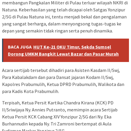
membangun Pangkalan Militer di Pulau terluar wilayah NKRI di
Natuna. Keberhasilan yang telah dicapai oleh Satgas Yonzipur
2/SG di Pulau Natuna ini, tentu menjadi bekal dan pengalaman
yang sangat berharga, dalam menyongsong tugas-tugas ke
depan yang semakin tidak ringan serta penuh dinamika.
BACA JUGA
HUT Ke-21 OKU Timur, Sekda Sumsel
Dorong UMKM Bangkit Lewat Bazar dan Pasar Murah
Acara sertijab tersebut dihadiri para Asisten Kasdam II/Swj,
Para Kabalakdam dan para Dansat jajaran Kodam II/Swj,
Kapolres Prabumulih, Ketua DPRD Prabumulih, Walikota dan
para Kadis Kota Prabumulih.
Terpisah, Ketua Persit Kartika Chandra Kirana (KCK) PD
II/Sriwijaya Ny. Annies Putranto, memimpin acara Sertijab
Ketua Persit KCK Cabang XIV Yonzipur 2/SG dari Ny. Eka
Burhannudin kepada Ny. Tri Zamroni bertempat di Aula
Sudirman Markas Yonzipur 2/SG.