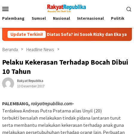
Menu
Mobile
Palembang
Sumsel
Nasional
Internasional
Politik
P
capan Diatas Sofa? ini Sosok Rizky dan Eka yang Viral
Update Terkini!
Ek
Beranda
Headline News
Pelaku Kekerasan Terhadap Bocah Dibui
10 Tahun
Rakyat Republika
13 Desember 2017
PALEMBANG,
rakyatrepublika.com-
Terdakwa Andreas Putra Pratama alias Unyil (20)
terbukti bersalah melakukan tindak pidana lantaran turut
serta membantu melakukan kekerasan terhadap anak guna
melakukan persetubuhuhan terhadap orang lain. Perbuatan