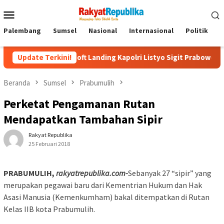
Menu
Mobile
Palembang
Sumsel
Nasional
Internasional
Politik
P
nario Soft Landing Kapolri Listyo Sigit Prabowo Terungkap
Update Terkini!
Beranda
Sumsel
Prabumulih
Perketat Pengamanan Rutan
Mendapatkan Tambahan Sipir
Rakyat Republika
25 Februari 2018
PRABUMULIH,
rakyatrepublika.com-
Sebanyak 27 “sipir” yang
merupakan pegawai baru dari Kementrian Hukum dan Hak
Asasi Manusia (Kemenkumham) bakal ditempatkan di Rutan
Kelas IIB kota Prabumulih.