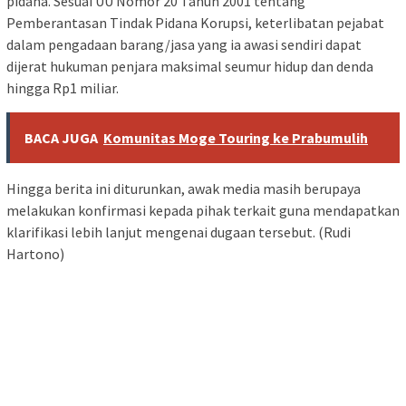
pidana. Sesuai UU Nomor 20 Tahun 2001 tentang
Pemberantasan Tindak Pidana Korupsi, keterlibatan pejabat
dalam pengadaan barang/jasa yang ia awasi sendiri dapat
dijerat hukuman penjara maksimal seumur hidup dan denda
hingga Rp1 miliar.
BACA JUGA
Komunitas Moge Touring ke Prabumulih
Hingga berita ini diturunkan, awak media masih berupaya
melakukan konfirmasi kepada pihak terkait guna mendapatkan
klarifikasi lebih lanjut mengenai dugaan tersebut. (Rudi
Hartono)