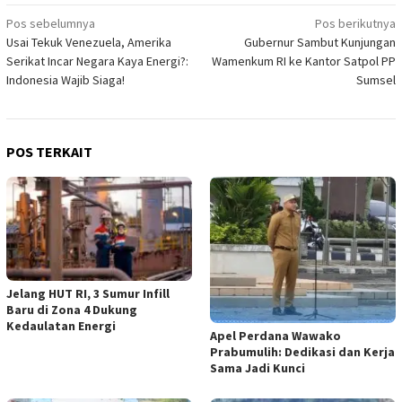
Navigasi
Pos sebelumnya
Pos berikutnya
Usai Tekuk Venezuela, Amerika
Gubernur Sambut Kunjungan
pos
Serikat Incar Negara Kaya Energi?:
Wamenkum RI ke Kantor Satpol PP
Indonesia Wajib Siaga!
Sumsel
POS TERKAIT
Jelang HUT RI, 3 Sumur Infill
Baru di Zona 4 Dukung
Kedaulatan Energi
Apel Perdana Wawako
Prabumulih: Dedikasi dan Kerja
Sama Jadi Kunci