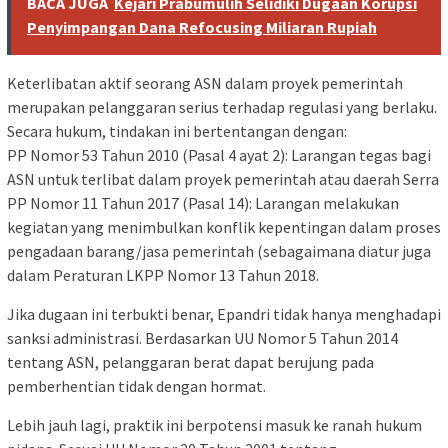
BACA JUGA
Kejari Prabumulih Selidiki Dugaan Korupsi
Penyimpangan Dana Refocusing Miliaran Rupiah
Keterlibatan aktif seorang ASN dalam proyek pemerintah
merupakan pelanggaran serius terhadap regulasi yang berlaku.
Secara hukum, tindakan ini bertentangan dengan:
PP Nomor 53 Tahun 2010 (Pasal 4 ayat 2): Larangan tegas bagi
ASN untuk terlibat dalam proyek pemerintah atau daerah Serra
PP Nomor 11 Tahun 2017 (Pasal 14): Larangan melakukan
kegiatan yang menimbulkan konflik kepentingan dalam proses
pengadaan barang/jasa pemerintah (sebagaimana diatur juga
dalam Peraturan LKPP Nomor 13 Tahun 2018.
Jika dugaan ini terbukti benar, Epandri tidak hanya menghadapi
sanksi administrasi. Berdasarkan UU Nomor 5 Tahun 2014
tentang ASN, pelanggaran berat dapat berujung pada
pemberhentian tidak dengan hormat.
Lebih jauh lagi, praktik ini berpotensi masuk ke ranah hukum