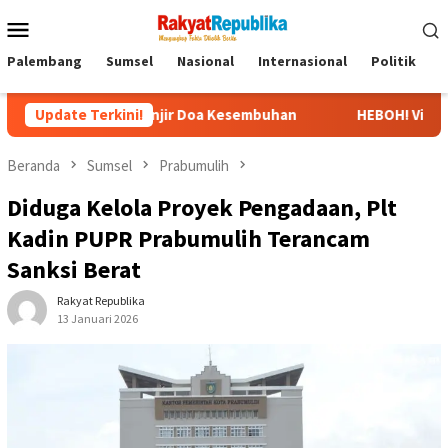
Menu
Mobile
Palembang
Sumsel
Nasional
Internasional
Politik
P
S, Banjir Doa Kesembuhan
Update Terkini!
HEBOH! Video Viral Pernyataan U
Beranda
Sumsel
Prabumulih
Diduga Kelola Proyek Pengadaan, Plt
Kadin PUPR Prabumulih Terancam
Sanksi Berat
Rakyat Republika
13 Januari 2026