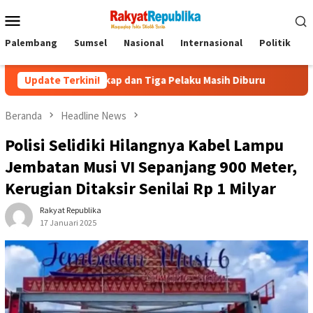
Menu
Mobile
Palembang
Sumsel
Nasional
Internasional
Politik
P
angkap dan Tiga Pelaku Masih Diburu
Update Terkini!
Kapolda Sumsel Pas
Beranda
Headline News
Polisi Selidiki Hilangnya Kabel Lampu
Jembatan Musi VI Sepanjang 900 Meter,
Kerugian Ditaksir Senilai Rp 1 Milyar
Rakyat Republika
17 Januari 2025