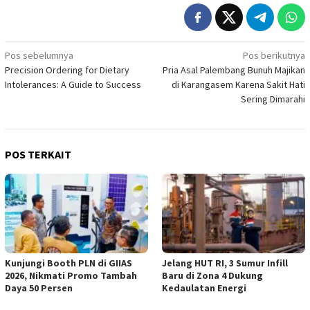
Navigasi
Pos sebelumnya
Pos berikutnya
Precision Ordering for Dietary
Pria Asal Palembang Bunuh Majikan
pos
Intolerances: A Guide to Success
di Karangasem Karena Sakit Hati
Sering Dimarahi
POS TERKAIT
Kunjungi Booth PLN di GIIAS
Jelang HUT RI, 3 Sumur Infill
2026, Nikmati Promo Tambah
Baru di Zona 4 Dukung
Daya 50 Persen
Kedaulatan Energi