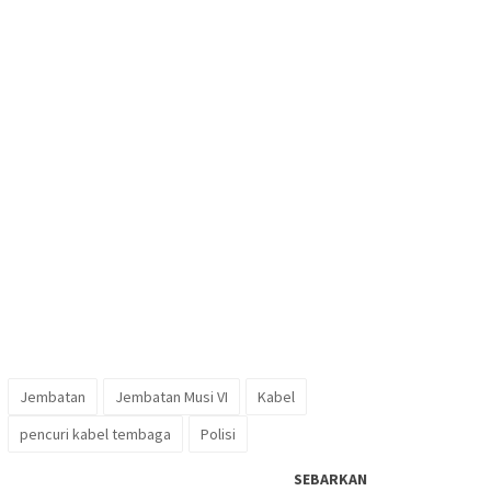
Jembatan
Jembatan Musi VI
Kabel
pencuri kabel tembaga
Polisi
SEBARKAN