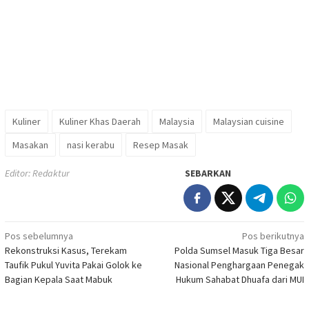
Kuliner
Kuliner Khas Daerah
Malaysia
Malaysian cuisine
Masakan
nasi kerabu
Resep Masak
Editor: Redaktur
SEBARKAN
Navigasi
Pos sebelumnya
Pos berikutnya
Rekonstruksi Kasus, Terekam
Polda Sumsel Masuk Tiga Besar
pos
Taufik Pukul Yuvita Pakai Golok ke
Nasional Penghargaan Penegak
Bagian Kepala Saat Mabuk
Hukum Sahabat Dhuafa dari MUI