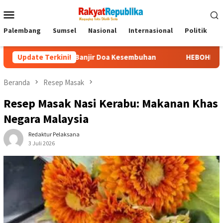
Menu
Mobile
Palembang
Sumsel
Nasional
Internasional
Politik
P
anjir Doa Kesembuhan
Update Terkini!
HEBOH! Video Viral Pernyataan Ubedil
Beranda
Resep Masak
Resep Masak Nasi Kerabu: Makanan Khas
Negara Malaysia
Redaktur Pelaksana
3 Juli 2026