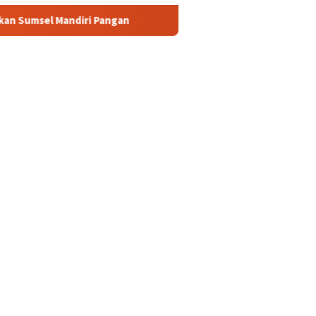
ngan
Heboh! Tragedi Mutilasi di Depok: Kenalan Lewat M