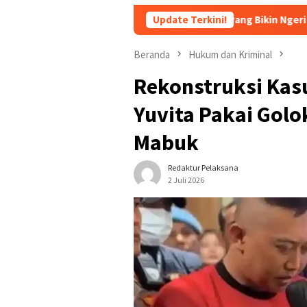
hat Ustadz dan Santriwati yang Bikin Ngeri dan Jijik
Update Terkini!
Persi
Beranda
Hukum dan Kriminal
Rekonstruksi Kas
Yuvita Pakai Golo
Mabuk
Redaktur Pelaksana
2 Juli 2026