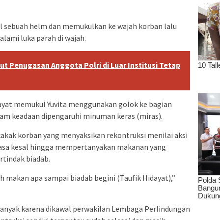
l sebuah helm dan memukulkan ke wajah korban lalu
ami luka parah di wajah.
ut Penugasan Anggota Polri di Luar Institusi Tetap
dayat memukul Yuvita menggunakan golok ke bagian
lam keadaan dipengaruhi minuman keras (miras).
f kakak korban yang menyaksikan rekontruksi menilai aksi
erasa kesal hingga mempertanyakan makanan yang
rtindak biadab.
h makan apa sampai biadab begini (Taufik Hidayat),”
 banyak karena dikawal perwakilan Lembaga Perlindungan