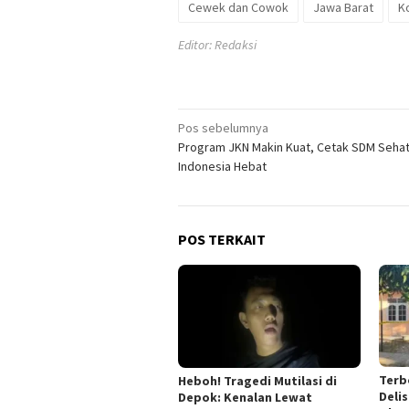
Cewek dan Cowok
Jawa Barat
K
Editor: Redaksi
Navigasi
Pos sebelumnya
Program JKN Makin Kuat, Cetak SDM Sehat
pos
Indonesia Hebat
POS TERKAIT
Terb
Heboh! Tragedi Mutilasi di
Deli
Depok: Kenalan Lewat