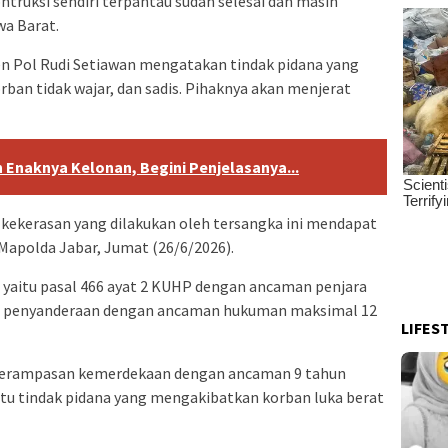
ntruksi sendiri terpantau sudah selesai dan masih
a Barat.
en Pol Rudi Setiawan mengatakan tindak pidana yang
rban tidak wajar, dan sadis. Pihaknya akan menjerat
 Enaknya Kelonan, Begini Penjelasanya...
ekerasan yang dilakukan oleh tersangka ini mendapat
 Mapolda Jabar, Jumat (26/6/2026).
 yaitu pasal 466 ayat 2 KUHP dengan ancaman penjara
ng penyanderaan dengan ancaman hukuman maksimal 12
LIFES
ng perampasan kemerdekaan dengan ancaman 9 tahun
aitu tindak pidana yang mengakibatkan korban luka berat