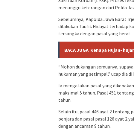
Saksi dan Korban (LPSK). Proses reko
menunggu keterangan dari Polda Jaw
Sebelumnya, Kapolda Jawa Barat Irj
dilakukan Taufik Hidayat terhadap ko
tersangka dengan pasal yang berat.
BACA JUGA
Kenapa Hujan- hujan
“Mohon dukungan semuanya, supaya k
hukuman yang setimpal,” ucap dia di
Ia mengatakan pasal yang dikenakan
maksimal 5 tahun. Pasal 451 tenta
tahun.
Selain itu, pasal 446 ayat 2 tenta
penjara dan pasal pasal 126 ayat 2 y
dengan ancaman 9 tahun.