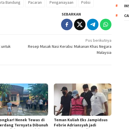
ota Bandung
Pacaran
Penganiayaan
Polisi
IN
SEBARKAN
CA
Pos berikutnya
 untuk
Resep Masak Nasi Kerabu: Makanan Khas Negara
Malaysia
ongkar! Nenek Tewas di
Teman Kuliah Eks Jampidsus
serdang Ternyata Dibunuh
Febrie Adriansyah jadi