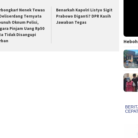
rbongkar! Nenek Tewas
Benarkah Kapolri Listyo Sigit
 Deliserdang Ternyata
Prabowo Diganti? DPR Kasih
bunuh Oknum Polisi,
Jawaban Tegas
gara Pinjam Uang Rp50
ta Tidak Disangupi
rban
Heboh!