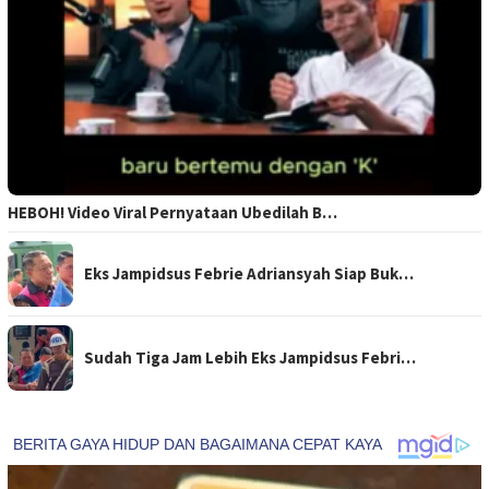
HEBOH! Video Viral Pernyataan Ubedilah B…
Eks Jampidsus Febrie Adriansyah Siap Buk…
Sudah Tiga Jam Lebih Eks Jampidsus Febri…