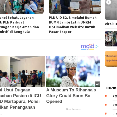
onel Sehat, Layanan
PLN UID S2JB melalui Rumah
l: PLN Perkuat
BUMN Jambi Latih UMKM
Viral!
kungan Kerja Aman dan
Optimalkan Website untuk
uktif di Bengkulu
Pasar Ekspor
TOPIK
PO
PO
FI