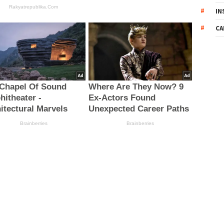
IN
CA