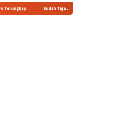
Sudah Tiga Jam Lebih Eks Jampidsus Febrie Adriansyah Masi