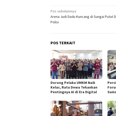
Navigasi
Pos sebelumnya
Arena Judi Dadu Kuncang di Sungai Putat 
pos
Polisi
POS TERKAIT
Dorong Pelaku UMKM Naik
Pers
Kelas, Ratu Dewa Tekankan
Foru
Pentingnya AI di Era Digital
Sums