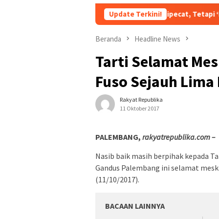
Bukan Dipecat, Tetapi ‘Dipromosikan’? S
Update Terkini!
Beranda
Headline News
Tarti Selamat Mes
Fuso Sejauh Lima
Rakyat Republika
11 Oktober 2017
PALEMBANG,
rakyatrepublika.com –
Nasib baik masih berpihak kepada Ta
Gandus Palembang ini selamat meski 
(11/10/2017).
BACAAN LAINNYA