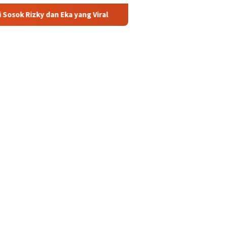
 Eka yang Viral
Eks Jampidsus Febrie Adriansyah Siap Bu