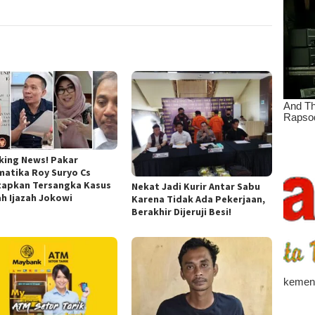
king News! Pakar
matika Roy Suryo Cs
tapkan Tersangka Kasus
Nekat Jadi Kurir Antar Sabu
ah Ijazah Jokowi
Karena Tidak Ada Pekerjaan,
Berakhir Dijeruji Besi!