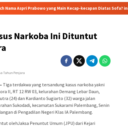
rabowo yang Main Kecap-kecapan Diatas Sofa? ini Sosok Rizky dan
us Narkoba Ini Dituntut
ra
 –
Tiga terdakwa yang tersandung kasus narkoba yakni
kora II, RT 12 RW 03, kelurahan Demang Lebar Daun,
tra (24) dan Kardianto Sugiarto (32) warga jalan
urahan Sukodadi, kecamatan Sukarami Palembang‎, Senin
dangan di Pengadilan Negeri Klas IA Palembang.
untut olehJaksa Penuntut Umum (JPU) dari Kejari