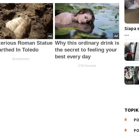
Siapa 
…
TOPIK
PO
PO