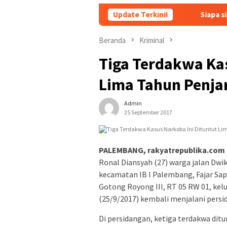
Update Terkini!
Siapa sich Nama Aspri P
Beranda
Kriminal
Tiga Terdakwa Kas
Lima Tahun Penja
Admin
25 September 2017
PALEMBANG, rakyatrepublika.com
Ronal Diansyah (27) warga jalan Dwi
kecamatan IB I Palembang, Fajar Sapu
Gotong Royong III, RT 05 RW 01, kel
(25/9/2017) kembali menjalani persi
Di persidangan, ketiga terdakwa dit