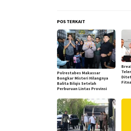
POS TERKAIT
Brea
Tele
Polrestabes Makassar
Dite
Bongkar Misteri Hilangnya
Fitn
Balita Bilqis Setelah
Perburuan Lintas Provinsi