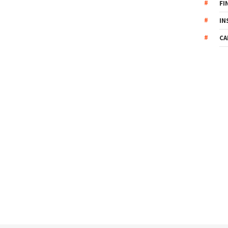
FI
IN
CA