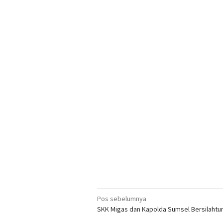
Navigasi
Pos sebelumnya
SKK Migas dan Kapolda Sumsel Bersilahtu
pos