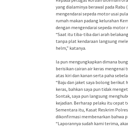
Kepada petugas korban ditemani ora
yang dialaminya berawal pada Rabu (1
mengendarai sepeda motor usai pulan
rumah makan padang kelurahan Kem
dengan mengendarai sepeda motor m
“Saat itu tiba-tiba dari arah bela
tanpa plat kendaraan langsung mele
helm,” katanya.
Ia pun mengungkapkan dimana bungku
berisikan cairan air keras mengenai
atas kiri dan kanan serta paha sebel
“Baju dan jaket saya bolong berikut h
keras, bahkan saya pun tidak mengeta
Sontak, saya pun langsung menghubu
kejadian. Berharap pelaku itu cepat 
Sementara itu, Kasat Reskrim Polre
dikonfirmasi membenarkan bahwa pi
“Laporannya sudah kami terima, akan