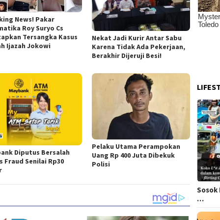
king News! Pakar
matika Roy Suryo Cs
tapkan Tersangka Kasus
Nekat Jadi Kurir Antar Sabu
ah Ijazah Jokowi
Karena Tidak Ada Pekerjaan,
Berakhir Dijeruji Besi!
LIFES
Pelaku Utama Perampokan
ank Diputus Bersalah
Uang Rp 400 Juta Dibekuk
s Fraud Senilai Rp30
Polisi
r
Sosok 
…