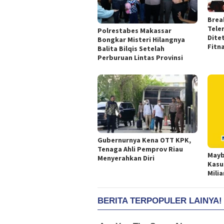
Brea
Tele
Polrestabes Makassar
Dite
Bongkar Misteri Hilangnya
Fitn
Balita Bilqis Setelah
Perburuan Lintas Provinsi
Gubernurnya Kena OTT KPK,
Tenaga Ahli Pemprov Riau
Mayb
Menyerahkan Diri
Kasu
Milia