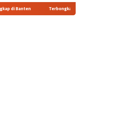
Terbongkar! Nenek Tewas di Deliserdang Ternyata Dibunu