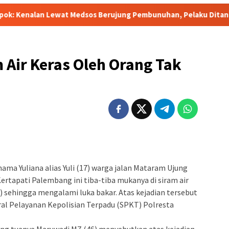
ewat Medsos Berujung Pembunuhan, Pelaku Ditangkap di Banten
m Air Keras Oleh Orang Tak
ama Yuliana alias Yuli (17) warga jalan Mataram Ujung
rtapati Palembang ini tiba-tiba mukanya di siram air
) sehingga mengalami luka bakar. Atas kejadian tersebut
ral Pelayanan Kepolisian Terpadu (SPKT) Polresta