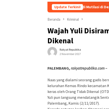
Heboh! Tragedi Mutilasi di Depok: Kenalan L
Update Terkini!
Beranda
Kriminal
Wajah Yuli Disira
Dikenal
Rakyat Republika
2 November 2017
PALEMBANG,
rakyatrepublika.com –
Naas yang dialami seorang gadis bern
kelurahan Kemas Rindo kecamatan Ke
keras oleh Orang Tidak Dikenal (OTD
Yuli pun langsung mendatangik Sent
Palembang, Kamis (2/11/2017).