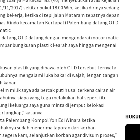
ng tuanya Maruwadi MZ (46) menyebutkan atas kejadian
/11/2017) sekitar pukul 18.00 Wib, ketika dirinya sedang
g bekerja, ketika di tepi jalan Mataram tepatnya depan
as Rindo kecamatan Kertapati Palembang datang OTD
atic.
kang datang OTD datang dengan mengendarai motor matic
mpar bungkusan plastik kearah saya hingga mengenai
san plastik yang dibawa oleh OTD tersebut ternyata
 tubuhnya mengalami luka bakar di wajah, lengan tangan
ah kanan.
elm milik saya ada bercak putih usai terkena cairan air
huinya siapa yang tega melakukan hal seperti itu.
ngi keluarga saya guna minta di jemput kelokasi
tertangkap,” katanya.
HUKUM
sta Palembang Kompol Yon Edi Winara ketika
haknya sudah menerima laporan dari korban.
 segera kam, selanjutkan korban agar divisum proses,”