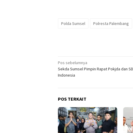
Polda Sumsel
Polresta Palembang
Navigasi
Pos sebelumnya
Sekda Sumsel Pimpin Rapat Pokjda dan S
pos
Indonesia
POS TERKAIT