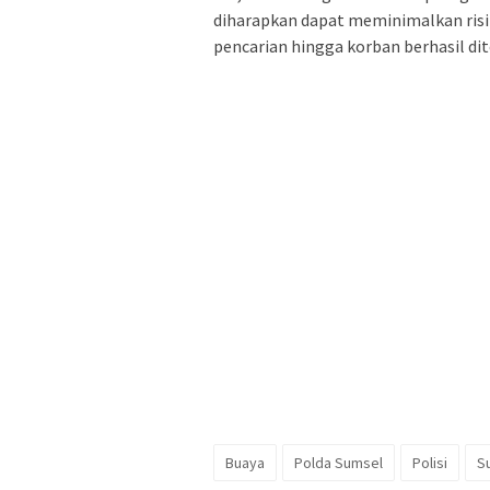
diharapkan dapat meminimalkan risi
pencarian hingga korban berhasil di
Buaya
Polda Sumsel
Polisi
S