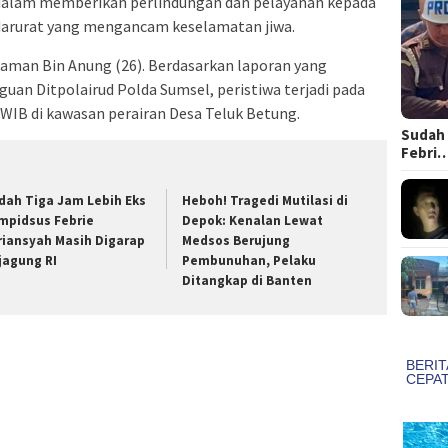
dalam memberikan perlindungan dan pelayanan kepada
 darurat yang mengancam keselamatan jiwa.
aman Bin Anung (26). Berdasarkan laporan yang
uan Ditpolairud Polda Sumsel, peristiwa terjadi pada
53 WIB di kawasan perairan Desa Teluk Betung.
Sudah 
Febri
dah Tiga Jam Lebih Eks
Heboh! Tragedi Mutilasi di
mpidsus Febrie
Depok: Kenalan Lewat
riansyah Masih Digarap
Medsos Berujung
jagung RI
Pembunuhan, Pelaku
Ditangkap di Banten