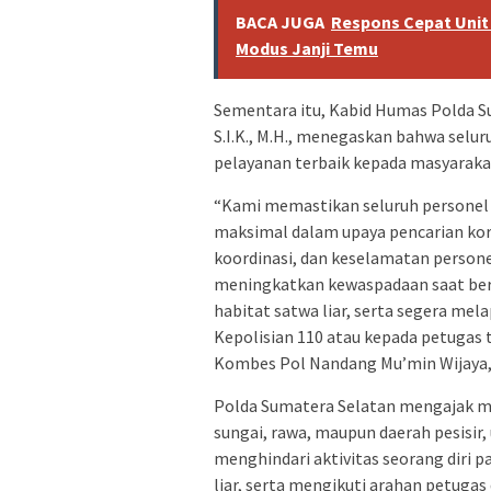
BACA JUGA
Respons Cepat Unit 
Modus Janji Temu
Sementara itu, Kabid Humas Polda 
S.I.K., M.H., menegaskan bahwa selu
pelayanan terbaik kepada masyarakat
“Kami memastikan seluruh personel 
maksimal dalam upaya pencarian ko
koordinasi, dan keselamatan person
meningkatkan kewaspadaan saat bera
habitat satwa liar, serta segera mel
Kepolisian 110 atau kepada petugas 
Kombes Pol Nandang Mu’min Wijaya, S
Polda Sumatera Selatan mengajak ma
sungai, rawa, maupun daerah pesisir
menghindari aktivitas seorang diri 
liar, serta mengikuti arahan petugas