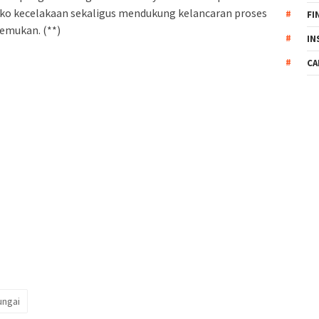
ko kecelakaan sekaligus mendukung kelancaran proses
FI
temukan. (**)
IN
CA
ungai