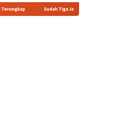
udah Tiga Jam Lebih Eks Jampidsus Febrie Adriansyah Masih Diga