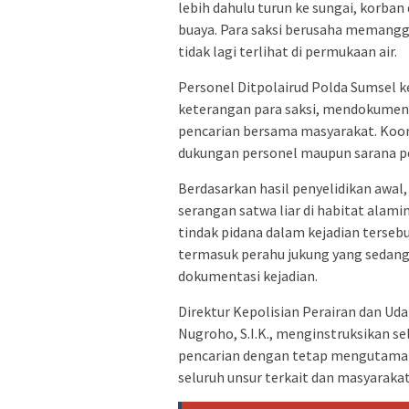
lebih dahulu turun ke sungai, korban
buaya. Para saksi berusaha memangg
tidak lagi terlihat di permukaan air.
Personel Ditpolairud Polda Sumsel 
keterangan para saksi, mendokument
pencarian bersama masyarakat. Koor
dukungan personel maupun sarana pe
Berdasarkan hasil penyelidikan awal
serangan satwa liar di habitat alamin
tindak pidana dalam kejadian tersebu
termasuk perahu jukung yang sedang d
dokumentasi kejadian.
Direktur Kepolisian Perairan dan U
Nugroho, S.I.K., menginstruksikan s
pencarian dengan tetap mengutamak
seluruh unsur terkait dan masyaraka