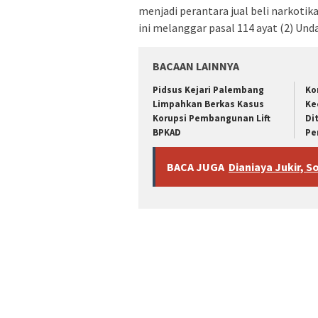
menjadi perantara jual beli‎ narkot
ini melanggar pasal 114 ayat (2) Un
BACAAN LAINNYA
Pidsus Kejari Palembang
Ko
Limpahkan Berkas Kasus
Ke
Korupsi Pembangunan Lift
Di
BPKAD
Pe
BACA JUGA
Dianiaya Jukir, S