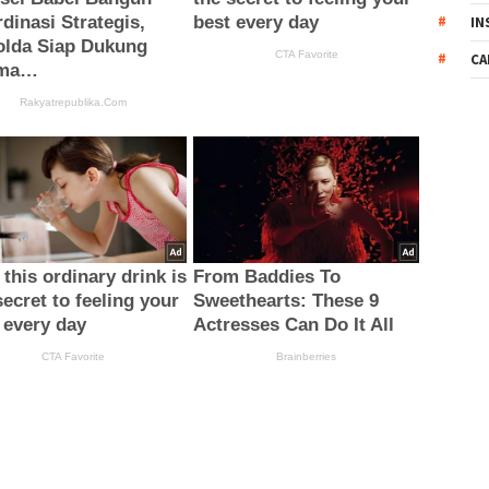
IN
CA