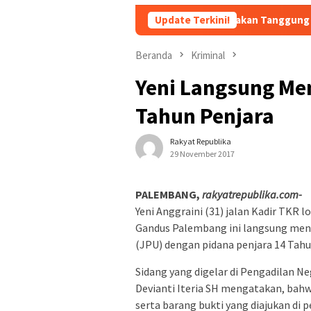
APBN akan Tanggung Utang Kopdes Merah
Update Terkini!
Beranda
Kriminal
Yeni Langsung Me
Tahun Penjara
Rakyat Republika
29 November 2017
PALEMBANG,
rakyatrepublika.com-
Yeni Anggraini (31) jalan Kadir TKR 
Gandus Palembang ini langsung meni
(JPU) dengan pidana penjara 14 Tahu
Sidang yang digelar di Pengadilan N
Devianti Iteria SH mengatakan, bah
serta barang bukti yang diajukan di 