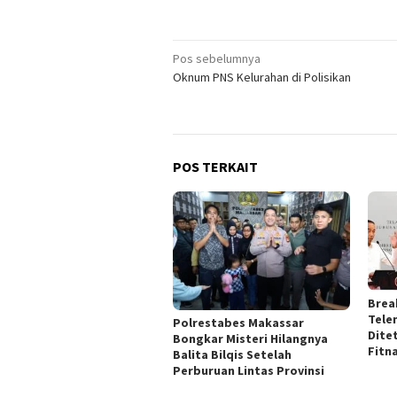
Navigasi
Pos sebelumnya
Oknum PNS Kelurahan di Polisikan
pos
POS TERKAIT
Brea
Tele
Polrestabes Makassar
Dite
Bongkar Misteri Hilangnya
Fitn
Balita Bilqis Setelah
Perburuan Lintas Provinsi