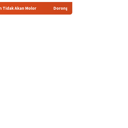
r
Dorong Pelaku UMKM Naik Kelas, Ratu Dewa Tekankan Pen