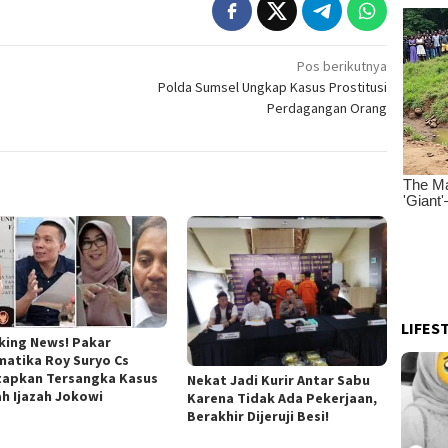
Pos berikutnya
Polda Sumsel Ungkap Kasus Prostitusi
Perdagangan Orang
LIFES
king News! Pakar
matika Roy Suryo Cs
tapkan Tersangka Kasus
Nekat Jadi Kurir Antar Sabu
ah Ijazah Jokowi
Karena Tidak Ada Pekerjaan,
Berakhir Dijeruji Besi!