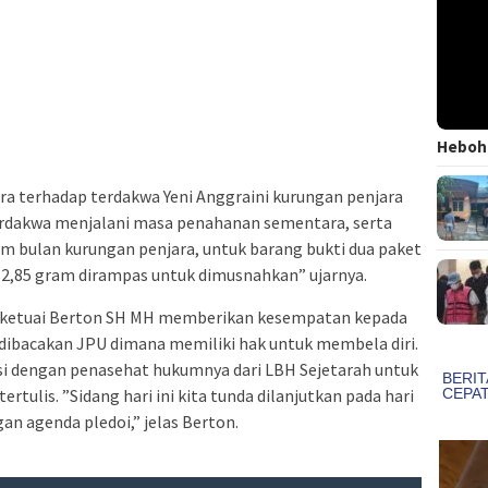
Heboh!
ra terhadap terdakwa Yeni Anggraini kurungan penjara
erdakwa menjalani masa penahanan sementara, serta
nam bulan kurungan penjara, untuk barang bukti dua paket
32,85 gram dirampas untuk dimusnahkan” ujarnya.
 diketuai Berton SH MH memberikan kesempatan kepada
 dibacakan JPU dimana memiliki hak untuk membela diri.
si dengan penasehat hukumnya dari LBH Sejetarah untuk
ulis. ‎”Sidang hari ini kita tunda dilanjutkan pada hari
n agenda pledoi,” jelas Berton.