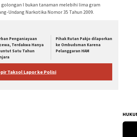
ika golongan I bukan tanaman melebihi lima gram
dang-Undang Narkotika Nomor 35 Tahun 2009.‎
rban Penganiayaan
Pihak Rutan Pakjo dilaporkan
cewa, Terdakwa Hanya
ke Ombudsman Karena
tuntut Satu Tahun
Pelanggaran HAM
njara
opir Taksol Lapor ke Polisi
HUKUM