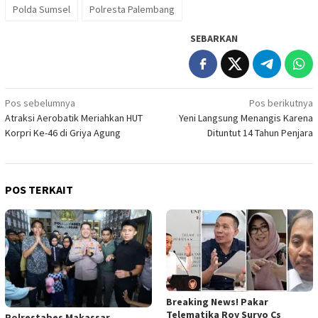
Polda Sumsel
Polresta Palembang
SEBARKAN
Navigasi
Pos sebelumnya
Pos berikutnya
Atraksi Aerobatik Meriahkan HUT
Yeni Langsung Menangis Karena
pos
Korpri Ke-46 di Griya Agung
Dituntut 14 Tahun Penjara
POS TERKAIT
Breaking News! Pakar
Telematika Roy Suryo Cs
Polrestabes Makassar