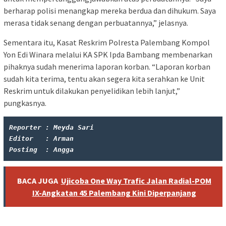
berharap polisi menangkap mereka berdua dan dihukum. Saya
merasa tidak senang dengan perbuatannya,” jelasnya.
Sementara itu, Kasat Reskrim Polresta Palembang Kompol
Yon Edi Winara melalui KA SPK Ipda Bambang membenarkan
pihaknya sudah menerima laporan korban. “Laporan korban
sudah kita terima, tentu akan segera kita serahkan ke Unit
Reskrim untuk dilakukan penyelidikan lebih lanjut,”
pungkasnya.
Reporter : Meyda Sari
Editor   : Arman
Posting  : Angga
BACA JUGA
Ujicoba One Way Trafic Jalan Radial-POM
IX-Angkatan 45 Palembang Kini Diperpanjang