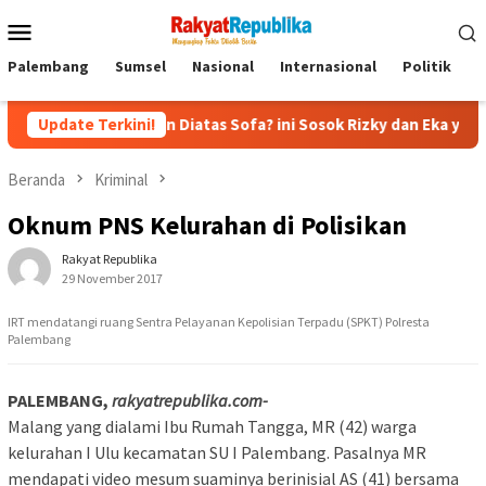
Menu
Mobile
Palembang
Sumsel
Nasional
Internasional
Politik
P
kecapan Diatas Sofa? ini Sosok Rizky dan Eka yang Viral
Update Terkini!
Beranda
Kriminal
Oknum PNS Kelurahan di Polisikan
Rakyat Republika
29 November 2017
IRT mendatangi ruang Sentra Pelayanan Kepolisian Terpadu (SPKT) Polresta
Palembang
PALEMBANG,
rakyatrepublika.com-
Malang yang dialami Ibu Rumah Tangga, MR (42) warga
kelurahan I Ulu kecamatan SU I Palembang. Pasalnya MR
mendapati video mesum suaminya berinisial AS (41) bersama