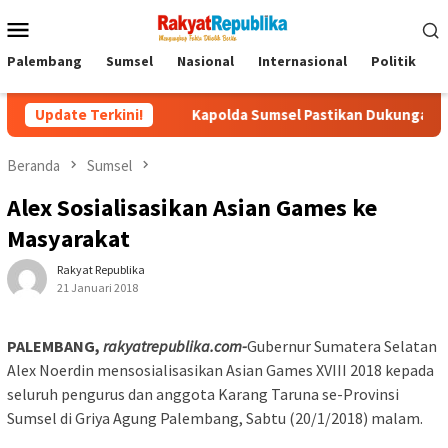
Menu
Mobile
Palembang
Sumsel
Nasional
Internasional
Politik
P
buru
Update Terkini!
Kapolda Sumsel Pastikan Dukungan Penuh untuk Perj
Beranda
Sumsel
Alex Sosialisasikan Asian Games ke
Masyarakat
Rakyat Republika
21 Januari 2018
PALEMBANG,
rakyatrepublika.com-
Gubernur Sumatera Selatan
Alex Noerdin mensosialisasikan Asian Games XVIII 2018 kepada
seluruh pengurus dan anggota Karang Taruna se-Provinsi
Sumsel di Griya Agung Palembang, Sabtu (20/1/2018) malam.