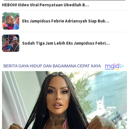
HEBOH! Video Viral Pernyataan Ubedilah B…
Eks Jampidsus Febrie Adriansyah Siap Buk…
Sudah Tiga Jam Lebih Eks Jampidsus Febri…