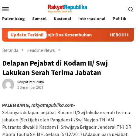
Menu
Mobile
Palembang
Sumsel
Nasional
Internasional
Politik
P
di RS, Banjir Doa Kesembuhan
Update Terkini!
HEBOH! Video Viral Pernyata
Beranda
Headline News
Delapan Pejabat di Kodam II/ Swj
Lakukan Serah Terima Jabatan
Rakyat Republika
5 Desember 2017
PALEMBANG,
rakyatrepublika.com-
Sebanyak delapan pejabat Kodam II/Swj lakukan serah terima
jabatan (Sertijab) oleh Pangdam lI/Swj Mayjen TNI AM
Putranto diwakili Kasdam II Sriwijaya Brigadir Jenderal TNI DR
Marga Taufiq SH MH, Selasa (5/12/2017).Adapun para pejabat