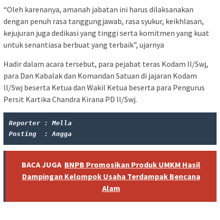
“Oleh karenanya, amanah jabatan ini harus dilaksanakan
dengan penuh rasa tanggungjawab, rasa syukur, keikhlasan,
kejujuran juga dedikasi yang tinggi serta komitmen yang kuat
untuk senantiasa berbuat yang terbaik”, ujarnya
Hadir dalam acara tersebut, para pejabat teras Kodam Il/Swj,
para Dan Kabalak dan Komandan Satuan di jajaran Kodam
ll/Swj beserta Ketua dan Wakil Ketua beserta para Pengurus
Persit Kartika Chandra Kirana PD ll/Swj.
Reporter : Mella
Posting  : Angga
BACA JUGA
BNPB Promosikan Produk UMKM Hasil
Dampingan Kelompok Usaha Terdampak Bencana
Alam