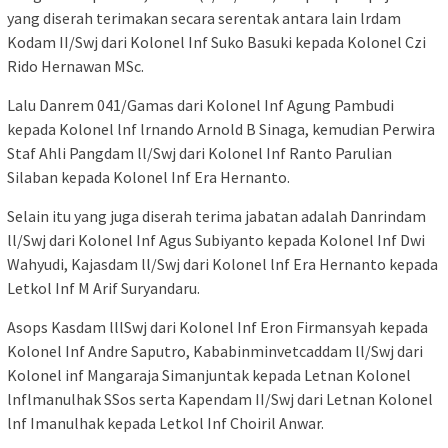
yang diserah terimakan secara serentak antara lain lrdam
Kodam II/Swj dari Kolonel Inf Suko Basuki kepada Kolonel Czi
Rido Hernawan MSc.
Lalu Danrem 041/Gamas dari Kolonel Inf Agung Pambudi
kepada Kolonel lnf lrnando Arnold B Sinaga, kemudian Perwira
Staf Ahli Pangdam ll/Swj dari Kolonel Inf Ranto Parulian
Silaban kepada Kolonel Inf Era Hernanto.
Selain itu yang juga diserah terima jabatan adalah Danrindam
ll/Swj dari Kolonel Inf Agus Subiyanto kepada Kolonel Inf Dwi
Wahyudi, Kajasdam ll/Swj dari Kolonel lnf Era Hernanto kepada
Letkol Inf M Arif Suryandaru.
Asops Kasdam lllSwj dari Kolonel Inf Eron Firmansyah kepada
Kolonel Inf Andre Saputro, Kababinminvetcaddam ll/Swj dari
Kolonel inf Mangaraja Simanjuntak kepada Letnan Kolonel
lnflmanulhak SSos serta Kapendam II/Swj dari Letnan Kolonel
lnf Imanulhak kepada Letkol Inf Choiril Anwar.