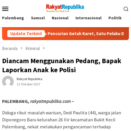
Menu
Mobile
Palembang
Sumsel
Nasional
Internasional
Politik
P
gkap Pencurian Getah Karet, Satu Pelaku Ditangkap dan Tiga Pe
Update Terkini!
Beranda
Kriminal
Diancam Menggunakan Pedang, Bapak
Laporkan Anak ke Polisi
Rakyat Republika
11 Oktober 2017
PALEMBANG,
rakyatrepublika.com –
Diduga ribut masalah warisan, Dedi Paulita (44), warga jalan
Diponegoro Baru kelurahan 26 Ilir kecamatan Bukit Kecil
Palembang, nekat melakukan pengancaman terhadap