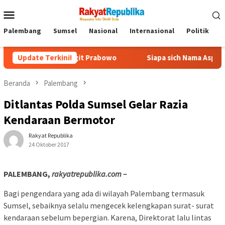
Menu
Mobile
Palembang
Sumsel
Nasional
Internasional
Politik
P
styo Sigit Prabowo
Update Terkini!
Siapa sich Nama Aspri Prabowo yang Mai
Beranda
Palembang
Ditlantas Polda Sumsel Gelar Razia
Kendaraan Bermotor
Rakyat Republika
24 Oktober 2017
PALEMBANG,
rakyatrepublika.com –
Bagi pengendara yang ada di wilayah Palembang termasuk
Sumsel, sebaiknya selalu mengecek kelengkapan surat- surat
kendaraan sebelum bepergian. Karena, Direktorat lalu lintas