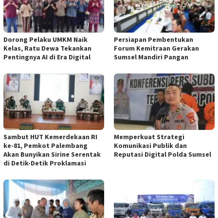
Dorong Pelaku UMKM Naik
Persiapan Pembentukan
Kelas, Ratu Dewa Tekankan
Forum Kemitraan Gerakan
Pentingnya AI di Era Digital
Sumsel Mandiri Pangan
Sambut HUT Kemerdekaan RI
Memperkuat Strategi
ke-81, Pemkot Palembang
Komunikasi Publik dan
Akan Bunyikan Sirine Serentak
Reputasi Digital Polda Sumsel
di Detik-Detik Proklamasi