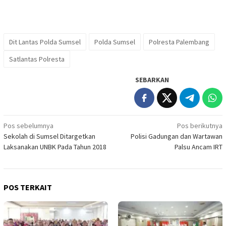
Dit Lantas Polda Sumsel
Polda Sumsel
Polresta Palembang
Satlantas Polresta
SEBARKAN
Navigasi
Pos sebelumnya
Pos berikutnya
Sekolah di Sumsel Ditargetkan
Polisi Gadungan dan Wartawan
pos
Laksanakan UNBK Pada Tahun 2018
Palsu Ancam IRT
POS TERKAIT