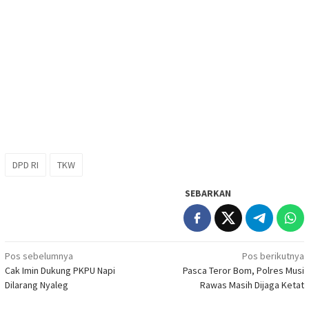
DPD RI
TKW
SEBARKAN
Navigasi
Pos sebelumnya
Pos berikutnya
Cak Imin Dukung PKPU Napi
Pasca Teror Bom, Polres Musi
pos
Dilarang Nyaleg
Rawas Masih Dijaga Ketat