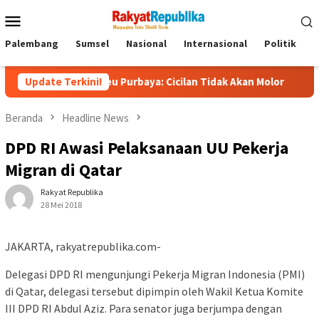
Menu
Mobile
Palembang
Sumsel
Nasional
Internasional
Politik
P
enkeu Purbaya: Cicilan Tidak Akan Molor
Update Terkini!
Dorong Pelaku 
Beranda
Headline News
DPD RI Awasi Pelaksanaan UU Pekerja
Migran di Qatar
Rakyat Republika
28 Mei 2018
JAKARTA, rakyatrepublika.com-
Delegasi DPD RI mengunjungi Pekerja Migran Indonesia (PMI)
di Qatar, delegasi tersebut dipimpin oleh Wakil Ketua Komite
III DPD RI Abdul Aziz. Para senator juga berjumpa dengan