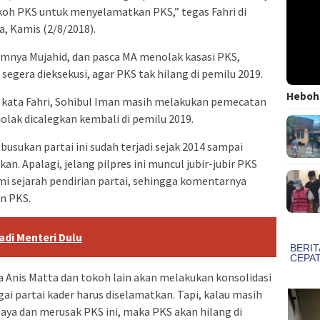
koh PKS untuk menyelamatkan PKS,” tegas Fahri di
, Kamis (2/8/2018).
mnya Mujahid, dan pasca MA menolak kasasi PKS,
segera dieksekusi, agar PKS tak hilang di pemilu 2019.
Heboh!
 kata Fahri, Sohibul Iman masih melakukan pemecatan
lak dicalegkan kembali di pemilu 2019.
usukan partai ini sudah terjadi sejak 2014 sampai
n. Apalagi, jelang pilpres ini muncul jubir-jubir PKS
mi sejarah pendirian partai, sehingga komentarnya
n PKS.
di Menteri Dulu
ma Anis Matta dan tokoh lain akan melakukan konsolidasi
i partai kader harus diselamatkan. Tapi, kalau masih
ya dan merusak PKS ini, maka PKS akan hilang di