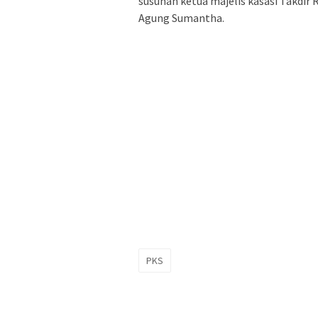
susunan ketua majelis kasasi Takdir
Agung Sumantha.
PKS