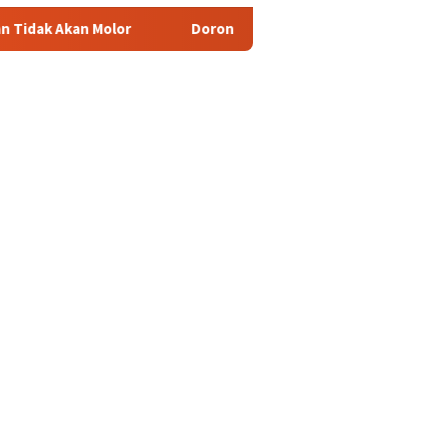
or
Dorong Pelaku UMKM Naik Kelas, Ratu Dewa Tekankan Pe