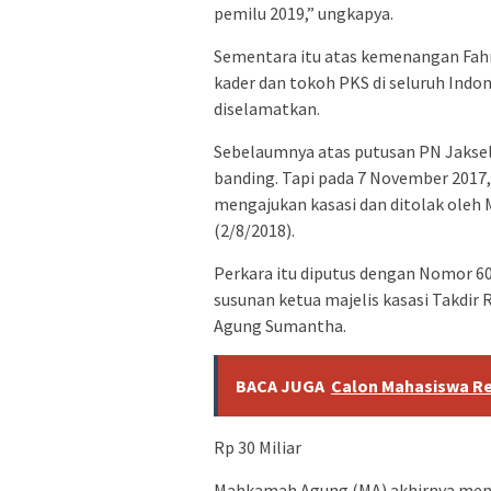
pemilu 2019,” ungkapya.
Sementara itu atas kemenangan Fahri
kader dan tokoh PKS di seluruh Ind
diselamatkan.
Sebelaumnya atas putusan PN Jakse
banding. Tapi pada 7 November 2017,
mengajukan kasasi dan ditolak oleh M
(2/8/2018).
Perkara itu diputus dengan Nomor 60
susunan ketua majelis kasasi Takdir
Agung Sumantha.
BACA JUGA
Calon Mahasiswa Re
Rp 30 Miliar
Mahkamah Agung (MA) akhirnya menol