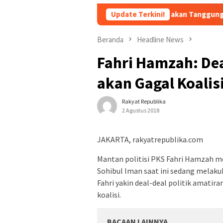
APBN akan Tanggung Utang Kopdes Mera
Update Terkini!
Beranda
Headline News
Fahri Hamzah: Dea
akan Gagal Koalisi
Rakyat Republika
2 Agustus 2018
JAKARTA, rakyatrepublika.com
Mantan politisi PKS Fahri Hamzah men
Sohibul Iman saat ini sedang melakuka
Fahri yakin deal-deal politik amatira
koalisi.
BACAAN LAINNYA