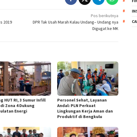
FI
IN
Pos berikutnya
CA
es 2019
DPR Tak Usah Marah Kalau Undang– Undang nya
Digugat ke MK
g HUT RI, 3 Sumur Infill
Personel Sehat, Layanan
 di Zona 4 Dukung
Andal: PLN Perkuat
ulatan Energi
Lingkungan Kerja Aman dan
Produktif di Bengkulu