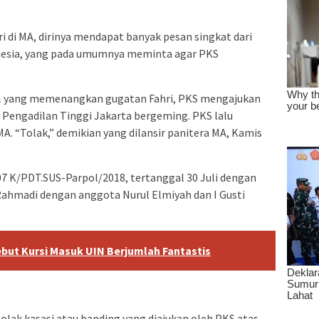
 di MA, dirinya mendapat banyak pesan singkat dari
onesia, yang pada umumnya meminta agar PKS
l yang memenangkan gugatan Fahri, PKS mengajukan
 Pengadilan Tinggi Jakarta bergeming. PKS lalu
A. “Tolak,” demikian yang dilansir panitera MA, Kamis
7 K/PDT.SUS-Parpol/2018, tertanggal 30 Juli dengan
 Rahmadi dengan anggota Nurul Elmiyah dan I Gusti
but Kursi Masuk UIN Berjumlah Fantastis
ak kasasi atau banding yang diajukan oleh PKS atas