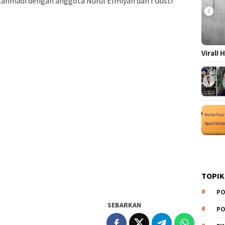
 Rahmadi dengan anggota Nurul Elmiyah dan I Gusti
Viral!
TOPIK
PO
SEBARKAN
PO