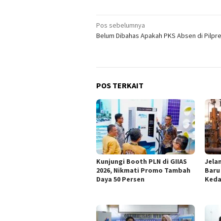
Navigasi
Pos sebelumnya
Belum Dibahas Apakah PKS Absen di Pilpr
pos
POS TERKAIT
Kunjungi Booth PLN di GIIAS
Jelan
2026, Nikmati Promo Tambah
Baru
Daya 50 Persen
Keda