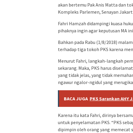
akan bertemu Pak Anis Matta dan to
Kompleks Parlemen, Senayan Jakarta
Fahri Hamzah didampingi kuasa huku
pihaknya ingin agar keputusan MA ini 
Bahkan pada Rabu (1/8/2018) malam
terhadap tiga tokoh PKS karena meno
Menurut Fahri, langkah-langkah pemb
sekarang. Maka, PKS harus diselamatka
yang tidak jelas, yang tidak memaha
ngawur ngalor-ngidul yang merugika
BACA JUGA
PKS Sarankan AHY Ja
Karena itu kata Fahri, dirinya bersa
untuk penyelamatan PKS. “PKS sebaga
dipimpin oleh orang yang memecat sa