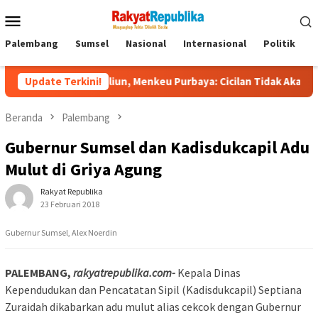
Menu
Mobile
Palembang
Sumsel
Nasional
Internasional
Politik
P
240 Triliun, Menkeu Purbaya: Cicilan Tidak Akan Molor
Update Terkini!
Beranda
Palembang
Gubernur Sumsel dan Kadisdukcapil Adu
Mulut di Griya Agung
Rakyat Republika
23 Februari 2018
Gubernur Sumsel, Alex Noerdin
PALEMBANG,
rakyatrepublika.com-
Kepala Dinas
Kependudukan dan Pencatatan Sipil (Kadisdukcapil) Septiana
Zuraidah dikabarkan adu mulut alias cekcok dengan Gubernur