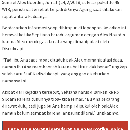
Sumsel Alex Noerdin, Jumat (24/2/2018) sekitar pukul 10.45
WIB, peristiwa tersebut terjadi di Griya Agung saat dilakukan
rapat antara keduanya.
Berdasarkan informasi yang dihimpun di lapangan, kejadian ini
berawal ketika Septiana beradu argumen dengan Alex Nourdin
karena Alex menduga ada data yang dimanipulasi oleh
Disdukcapil
“Tadi ibu Ana saat rapat dituduh pak Alex memanipulasi data,
namun ibu Ana membantah karena hal itu tidak benar,” ungkap
salah satu Staf Kadisdukcapil yang enggan disebutkan
namanya ini.
Akibat dari kejadian tersebut, Seftiana harus dilarikan ke RS
Siloam karena tubuhnya tiba- tiba lemas. “Bu Ana sekarang
dirawat dulu, tadi juga bu Ana hampir dipukul oleh pak Alex
namun belum sempat karena langsung dilerai,” ungkapnya.
BACA JUGA
Perangi Peredaran Gelap Narkotika, Polda