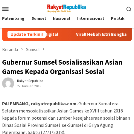
Menu
Mobile
Palembang
Sumsel
Nasional
Internasional
Politik
P
Era Digital
Update Terkini!
Viral! Heboh Istri Bongkar Isi Chat Ustadz dan
Beranda
Sumsel
Gubernur Sumsel Sosialisasikan Asian
Games Kepada Organisasi Sosial
Rakyat Republika
27 Januari 2018
PALEMBANG, rakyatrepublika.com-
Gubernur Sumatera
Selatan mensosialisasikan Asian Games ke XVIII tahun 2018
kepada forum potensi dan sumber kesejahteraan sosial binaan
Dinas Sosial Provinsi Sumsel se-Sumsel di Griya Agung
Palembang, Sabtu (27/1/2018).