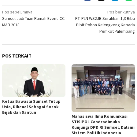
Navigasi
Pos sebelumnya
Pos berikutnya
Sumsel Jadi Tuan Rumah Event ICC
PT. PLN WS2JB Serahkan 1,3 Ribu
pos
MAB 2018
Bibit Pohon Kelengkeng Kepada
Pemkot Palembang
POS TERKAIT
Ketua Bawaslu Sumsel Tutup
Usia, Dikenal Sebagai Sosok
Bijak dan Santun
Mahasiswa Ilmu Komunikasi
STISIPOL Candradimuka
Kunjungi DPD RI Sumsel, Dalami
Sistem Politik Indonesia