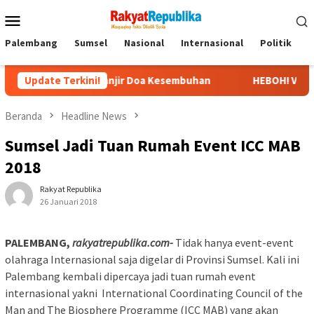
Menu
Mobile
Palembang
Sumsel
Nasional
Internasional
Politik
P
i RS, Banjir Doa Kesembuhan
Update Terkini!
HEBOH! Video Viral Pernyataa
Beranda
Headline News
Sumsel Jadi Tuan Rumah Event ICC MAB
2018
Rakyat Republika
26 Januari 2018
PALEMBANG,
rakyatrepublika.com-
Tidak hanya event-event
olahraga Internasional saja digelar di Provinsi Sumsel. Kali ini
Palembang kembali dipercaya jadi tuan rumah event
internasional yakni International Coordinating Council of the
Man and The Biosphere Programme (ICC MAB) yang akan