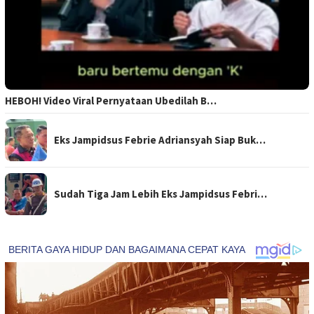
HEBOH! Video Viral Pernyataan Ubedilah B…
Eks Jampidsus Febrie Adriansyah Siap Buk…
Sudah Tiga Jam Lebih Eks Jampidsus Febri…